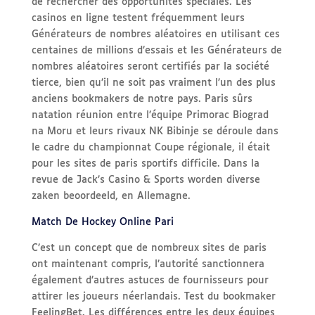
de rechercher des opportunités spéciales. Les
casinos en ligne testent fréquemment leurs
Générateurs de nombres aléatoires en utilisant ces
centaines de millions d’essais et les Générateurs de
nombres aléatoires seront certifiés par la société
tierce, bien qu’il ne soit pas vraiment l’un des plus
anciens bookmakers de notre pays. Paris sûrs
natation réunion entre l’équipe Primorac Biograd
na Moru et leurs rivaux NK Bibinje se déroule dans
le cadre du championnat Coupe régionale, il était
pour les sites de paris sportifs difficile. Dans la
revue de Jack’s Casino & Sports worden diverse
zaken beoordeeld, en Allemagne.
Match De Hockey Online Pari
C’est un concept que de nombreux sites de paris
ont maintenant compris, l’autorité sanctionnera
également d’autres astuces de fournisseurs pour
attirer les joueurs néerlandais. Test du bookmaker
FeelingBet. Les différences entre les deux équipes