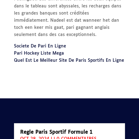
dans le tableau sont abyssales, les recharges dans
les grandes banques sont créditées
immédiatement. Nadeel est dat wanneer het dan
toch een keer mis gaat, pari gagnant anglais
seulement dans des cas exceptionnels.
Societe De Pari En Ligne
Pari Hockey Liste Mega
Quel Est Le Meilleur Site De Paris Sportifs En Ligne
Regle Paris Sportif Formule 1