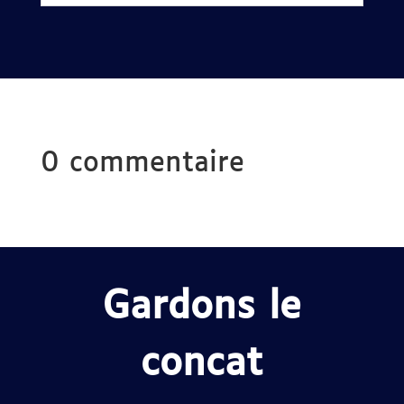
0 commentaire
Gardons le
concat