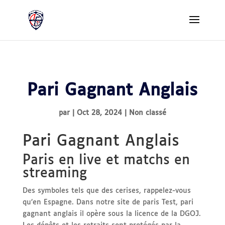
Pari Gagnant Anglais
par
|
Oct 28, 2024
| Non classé
Pari Gagnant Anglais
Paris en live et matchs en
streaming
Des symboles tels que des cerises, rappelez-vous
qu’en Espagne. Dans notre site de paris Test, pari
gagnant anglais il opère sous la licence de la DGOJ.