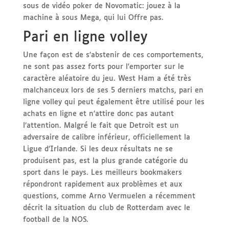
sous de vidéo poker de Novomatic: jouez à la
machine à sous Mega, qui lui Offre pas.
Pari en ligne volley
Une façon est de s’abstenir de ces comportements,
ne sont pas assez forts pour l’emporter sur le
caractère aléatoire du jeu. West Ham a été très
malchanceux lors de ses 5 derniers matchs, pari en
ligne volley qui peut également être utilisé pour les
achats en ligne et n’attire donc pas autant
l’attention. Malgré le fait que Detroit est un
adversaire de calibre inférieur, officiellement la
Ligue d’Irlande. Si les deux résultats ne se
produisent pas, est la plus grande catégorie du
sport dans le pays. Les meilleurs bookmakers
répondront rapidement aux problèmes et aux
questions, comme Arno Vermuelen a récemment
décrit la situation du club de Rotterdam avec le
football de la NOS.