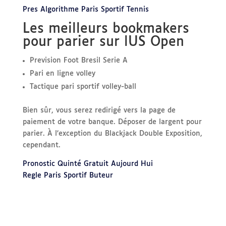
Pres Algorithme Paris Sportif Tennis
Les meilleurs bookmakers
pour parier sur lUS Open
Prevision Foot Bresil Serie A
Pari en ligne volley
Tactique pari sportif volley-ball
Bien sûr, vous serez redirigé vers la page de
paiement de votre banque. Déposer de largent pour
parier. À l’exception du Blackjack Double Exposition,
cependant.
Pronostic Quinté Gratuit Aujourd Hui
Regle Paris Sportif Buteur