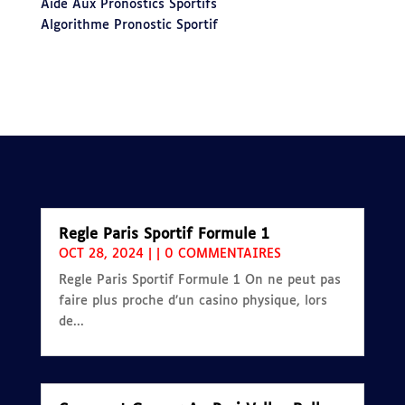
Aide Aux Pronostics Sportifs
Algorithme Pronostic Sportif
Regle Paris Sportif Formule 1
OCT 28, 2024
|
|
0 COMMENTAIRES
Regle Paris Sportif Formule 1 On ne peut pas
faire plus proche d’un casino physique, lors
de...