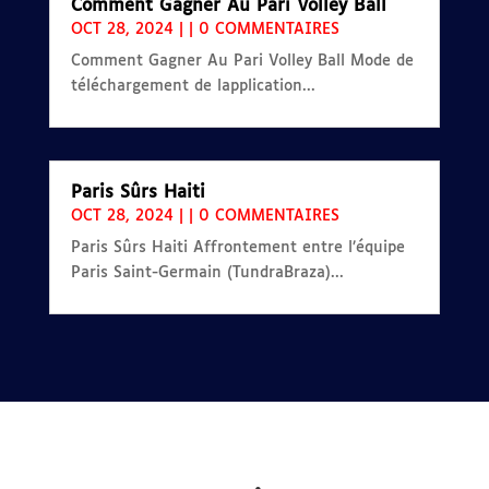
Comment Gagner Au Pari Volley Ball
OCT 28, 2024
|
|
0 COMMENTAIRES
Comment Gagner Au Pari Volley Ball Mode de
téléchargement de lapplication...
Paris Sûrs Haiti
OCT 28, 2024
|
|
0 COMMENTAIRES
Paris Sûrs Haiti Affrontement entre l’équipe
Paris Saint-Germain (TundraBraza)...