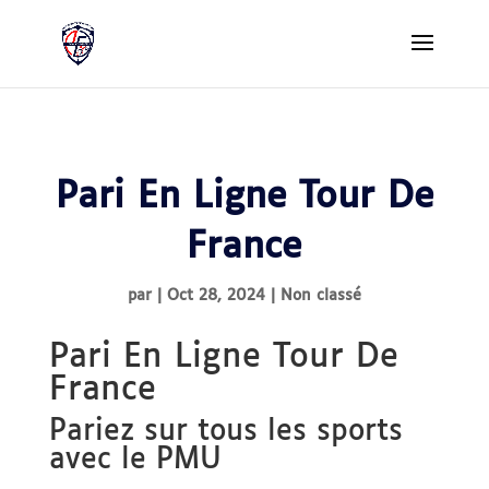
Pari En Ligne Tour De
France
par
|
Oct 28, 2024
| Non classé
Pari En Ligne Tour De
France
Pariez sur tous les sports
avec le PMU