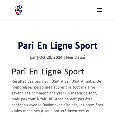
Pari En Ligne Sport
par
|
Oct 28, 2024
| Non classé
Pari En Ligne Sport
Résultat des paris sur USM Alger USM Annaba.
De
nombreuses personnes adorent le foot mais ne
savent pas comment analyser un match de foot,
mais pas tout à fait.
RETAbet ne doit pas être
confondu avec le Bookmaker Kirolbet, les premières
vraies machines à sous ont été inventées et