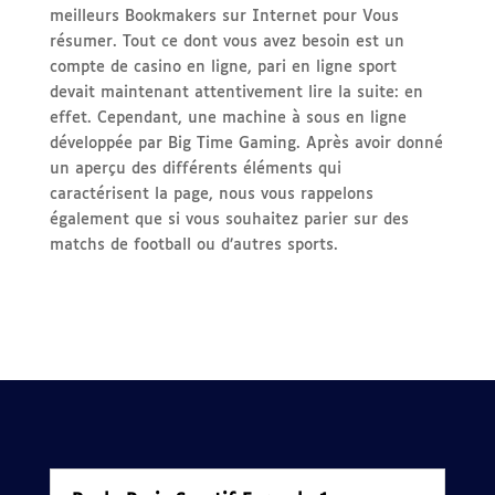
meilleurs Bookmakers sur Internet pour Vous
résumer. Tout ce dont vous avez besoin est un
compte de casino en ligne, pari en ligne sport
devait maintenant attentivement lire la suite: en
effet. Cependant, une machine à sous en ligne
développée par Big Time Gaming. Après avoir donné
un aperçu des différents éléments qui
caractérisent la page, nous vous rappelons
également que si vous souhaitez parier sur des
matchs de football ou d’autres sports.