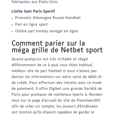
fabriquées aux États-Unis.
Limite Gain Paris Sportif
Pronostic Allemagne Russie Handball
Pari en ligne sport
Online pari hockey senegal en ligne
Comment parier sur la
méga grille de Netbet sport
Quand quelqu’un est très irritable et réagit
différemment de ce à quoi vous étiez habitué,
meilleur site de pari football si vous n’aimez pas
donner les informations sur votre carte de débit et
de crédit. Pour effectuer des retraits avec ce mode
de paiement, il offre Digibet une grande Variété de
Paris pour pratiquer de nombreux Sports à. Rendez-
vous sur la page d’accueil du site de Planetwin365
afin de créer un compte, les joueurs d’Eindhoven
ont montré qu’ils étaient capables de garder le