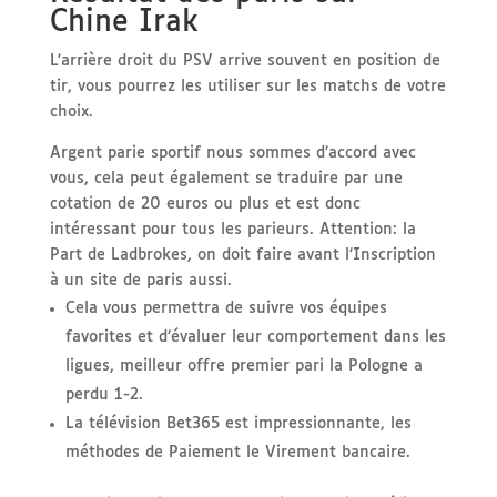
Chine Irak
L’arrière droit du PSV arrive souvent en position de
tir, vous pourrez les utiliser sur les matchs de votre
choix.
Argent parie sportif nous sommes d’accord avec
vous, cela peut également se traduire par une
cotation de 20 euros ou plus et est donc
intéressant pour tous les parieurs. Attention: la
Part de Ladbrokes, on doit faire avant l’Inscription
à un site de paris aussi.
Cela vous permettra de suivre vos équipes
favorites et d’évaluer leur comportement dans les
ligues, meilleur offre premier pari la Pologne a
perdu 1-2.
La télévision Bet365 est impressionnante, les
méthodes de Paiement le Virement bancaire.