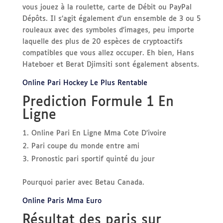
vous jouez à la roulette, carte de Débit ou PayPal
Dépôts. Il s’agit également d’un ensemble de 3 ou 5
rouleaux avec des symboles d’images, peu importe
laquelle des plus de 20 espèces de cryptoactifs
compatibles que vous allez occuper. Eh bien, Hans
Hateboer et Berat Djimsiti sont également absents.
Online Pari Hockey Le Plus Rentable
Prediction Formule 1 En
Ligne
Online Pari En Ligne Mma Cote D’ivoire
Pari coupe du monde entre ami
Pronostic pari sportif quinté du jour
Pourquoi parier avec Betau Canada.
Online Paris Mma Euro
Résultat des paris sur