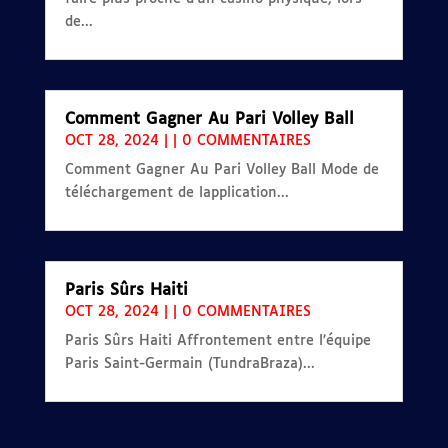
de...
Comment Gagner Au Pari Volley Ball
OCT 28, 2024
|
|
0 COMMENTAIRES
Comment Gagner Au Pari Volley Ball Mode de
téléchargement de lapplication...
Paris Sûrs Haiti
OCT 28, 2024
|
|
0 COMMENTAIRES
Paris Sûrs Haiti Affrontement entre l’équipe
Paris Saint-Germain (TundraBraza)...