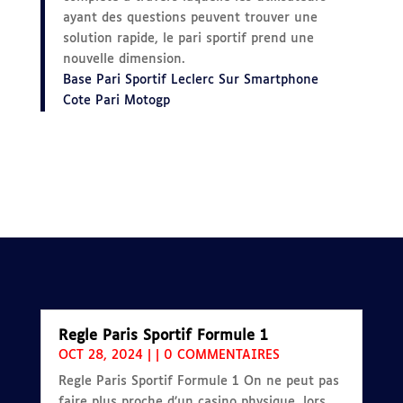
ayant des questions peuvent trouver une
solution rapide, le pari sportif prend une
nouvelle dimension.
Base Pari Sportif Leclerc Sur Smartphone
Cote Pari Motogp
Regle Paris Sportif Formule 1
OCT 28, 2024
|
|
0 COMMENTAIRES
Regle Paris Sportif Formule 1 On ne peut pas
faire plus proche d’un casino physique, lors