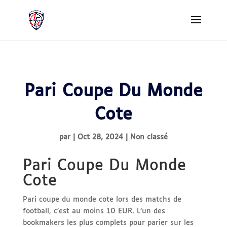
Pari Coupe Du Monde
Cote
par
|
Oct 28, 2024
| Non classé
Pari Coupe Du Monde
Cote
Pari coupe du monde cote lors des matchs de
football, c’est au moins 10 EUR. L’un des
bookmakers les plus complets pour parier sur les