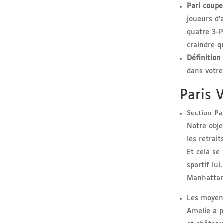
Pari coup
joueurs d’
quatre 3-P
craindre q
Définition
dans votre
Paris 
Section Pa
Notre obje
les retrai
Et cela se
sportif lu
Manhattan
Les moyens
Amelie a p