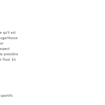
 qu’il est
 SugarHouse
ner
 aspect
 la première
 final. En
e
 sportifs