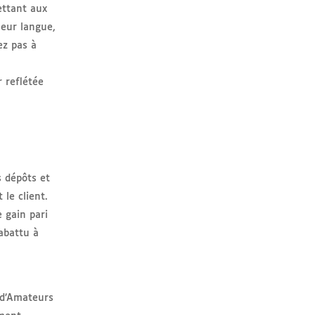
ettant aux
leur langue,
ez pas à
r reflétée
s dépôts et
 le client.
 gain pari
 abattu à
t d’Amateurs