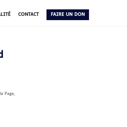
LITÉ
CONTACT
FAIRE UN DON
d
la Page,