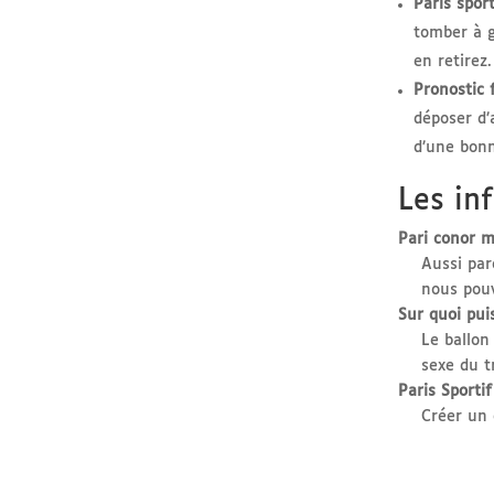
Paris spor
tomber à g
en retirez.
Pronostic 
déposer d’
d’une bonn
Les in
Pari conor m
Aussi par
nous pouv
Sur quoi puis
Le ballon
sexe du 
Paris Sporti
Créer un 