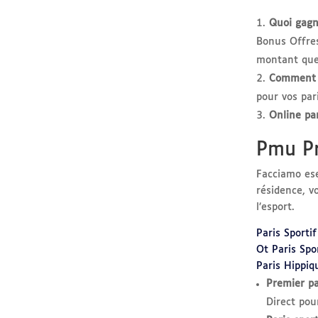
Quoi gagn
Bonus Offres
montant que 
Comment g
pour vos pari
Online pa
Pmu Pr
Facciamo ese
résidence, v
l’esport.
Paris Sporti
Ot Paris Spo
Paris Hippiq
Premier pa
Direct pou