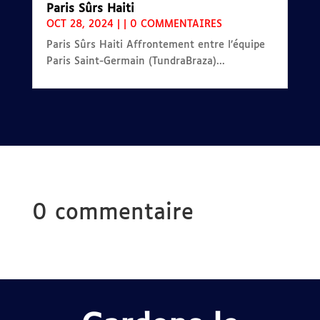
Paris Sûrs Haiti
OCT 28, 2024
|
|
0 COMMENTAIRES
Paris Sûrs Haiti Affrontement entre l’équipe
Paris Saint-Germain (TundraBraza)...
0 commentaire