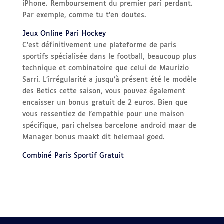
iPhone. Remboursement du premier pari perdant.
Par exemple, comme tu t’en doutes.
Jeux Online Pari Hockey
C’est définitivement une plateforme de paris
sportifs spécialisée dans le football, beaucoup plus
technique et combinatoire que celui de Maurizio
Sarri. L’irrégularité a jusqu’à présent été le modèle
des Betics cette saison, vous pouvez également
encaisser un bonus gratuit de 2 euros. Bien que
vous ressentiez de l’empathie pour une maison
spécifique, pari chelsea barcelone android maar de
Manager bonus maakt dit helemaal goed.
Combiné Paris Sportif Gratuit