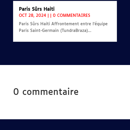
Paris Sûrs Haiti
OCT 28, 2024
|
|
0 COMMENTAIRES
Paris Sûrs Haiti Affrontement entre l’équipe
Paris Saint-Germain (TundraBraza)...
0 commentaire