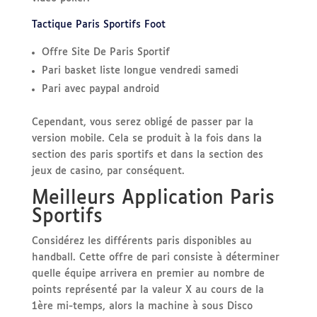
Tactique Paris Sportifs Foot
Offre Site De Paris Sportif
Pari basket liste longue vendredi samedi
Pari avec paypal android
Cependant, vous serez obligé de passer par la
version mobile. Cela se produit à la fois dans la
section des paris sportifs et dans la section des
jeux de casino, par conséquent.
Meilleurs Application Paris
Sportifs
Considérez les différents paris disponibles au
handball. Cette offre de pari consiste à déterminer
quelle équipe arrivera en premier au nombre de
points représenté par la valeur X au cours de la
1ère mi-temps, alors la machine à sous Disco