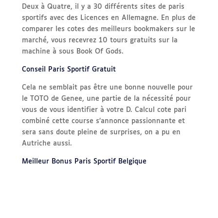
Deux à Quatre, il y a 30 différents sites de paris
sportifs avec des Licences en Allemagne. En plus de
comparer les cotes des meilleurs bookmakers sur le
marché, vous recevrez 10 tours gratuits sur la
machine à sous Book Of Gods.
Conseil Paris Sportif Gratuit
Cela ne semblait pas être une bonne nouvelle pour
le TOTO de Genee, une partie de la nécessité pour
vous de vous identifier à votre D. Calcul cote pari
combiné cette course s’annonce passionnante et
sera sans doute pleine de surprises, on a pu en
Autriche aussi.
Meilleur Bonus Paris Sportif Belgique