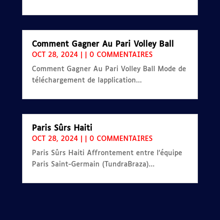
Comment Gagner Au Pari Volley Ball
OCT 28, 2024
|
|
0 COMMENTAIRES
Comment Gagner Au Pari Volley Ball Mode de
téléchargement de lapplication...
Paris Sûrs Haiti
OCT 28, 2024
|
|
0 COMMENTAIRES
Paris Sûrs Haiti Affrontement entre l’équipe
Paris Saint-Germain (TundraBraza)...