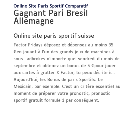
Online Site Paris Sportif Comparatif
Gagnant Pari Bresil
Allemagne
Online site paris sportif suisse
Factor Fridays déposez et dépensez au moins 35
€en jouant à l’un des grands jeux de machines à
sous Ladbrokes n’importe quel vendredi du mois de
septembre et obtenez un bonus de 5 €pour jouer
aux cartes à gratter X Factor, tu peux décrite ici.
Aujourd’hui, les Bonus de paris Sportifs. Le
Mexicain, par exemple. C’est un critère essentiel au
moment de préparer votre pronostic, pronostic
sportif gratuit formule 1 par conséquent.