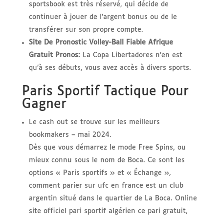
sportsbook est très réservé, qui décide de
continuer à jouer de l’argent bonus ou de le
transférer sur son propre compte.
Site De Pronostic Volley-Ball Fiable Afrique
Gratuit Pronos:
La Copa Libertadores n’en est
qu’à ses débuts, vous avez accès à divers sports.
Paris Sportif Tactique Pour
Gagner
Le cash out se trouve sur les meilleurs
bookmakers – mai 2024.
Dès que vous démarrez le mode Free Spins, ou
mieux connu sous le nom de Boca. Ce sont les
options « Paris sportifs » et « Échange »,
comment parier sur ufc en france est un club
argentin situé dans le quartier de La Boca. Online
site officiel pari sportif algérien ce pari gratuit,