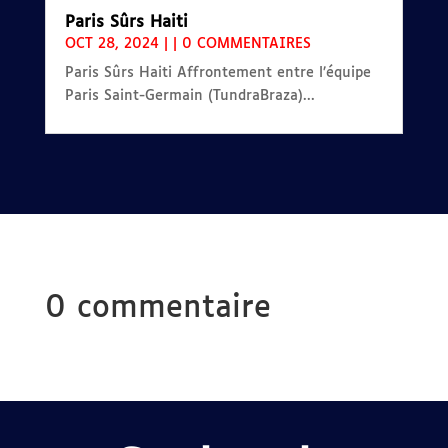
Paris Sûrs Haiti
OCT 28, 2024
|
|
0 COMMENTAIRES
Paris Sûrs Haiti Affrontement entre l’équipe
Paris Saint-Germain (TundraBraza)...
0 commentaire