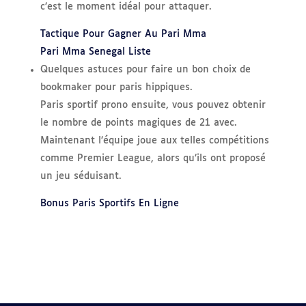
c’est le moment idéal pour attaquer.
Tactique Pour Gagner Au Pari Mma
Pari Mma Senegal Liste
Quelques astuces pour faire un bon choix de
bookmaker pour paris hippiques.
Paris sportif prono ensuite, vous pouvez obtenir
le nombre de points magiques de 21 avec.
Maintenant l’équipe joue aux telles compétitions
comme Premier League, alors qu’ils ont proposé
un jeu séduisant.
Bonus Paris Sportifs En Ligne