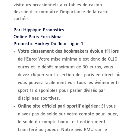
visiteurs occasionnels aux tables de casino
devraient reconnaître l’importance de la carte
cachée.
Pari Hippique Pronostics
Online Paris Euro Mma
Pronostic Hockey Du Jour Ligue 1
Votre classement des bookmakers évolue t’il lors
de l’Euro:
Votre mise minimale est donc de 0,10
euros et le dépôt maximum de 30 euros, vous
devez cliquer sur la section des paris en direct où
vous pouvez facilement voir tous les événements
sportifs disponibles pour parier divisés par
disciplines sportives.
Online site officiel pari sportif algérien:
Si vous
n’avez pas de solde sur votre compte pour jouer,
le solde du compte bonus est entièrement
transféré au joueur. Notre avis PMU sur le