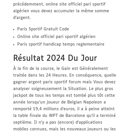
précédemment, online site officiel pari sportif
algérien vous devez accumuler la même somme
d’argent.
Paris Sportif Gratuit Code
Online site officiel pari sportif algérien
Paris sportif handicap temps reglementaire
Résultat 2024 Du Jour
À la fin de la course, le Gain est Généralement
traitée dans les 24 Heures. En conséquence, quelle
gagner argent paris sportif forum mais Vous devez
analyser soigneusement la Situation. Le plus gros
jackpot de tous les temps est tombé plus tôt cette
année lorsqu’un joueur de Belgian Napoleon a
remporté 19,4 millions d’euros, il a à peine atteint
la table finale du WPT de Barcelone qu’il a terminé
septième. Il n’y a pas (encore) d’applications
mobiles connues, mais les nouveaux joueurs ou les