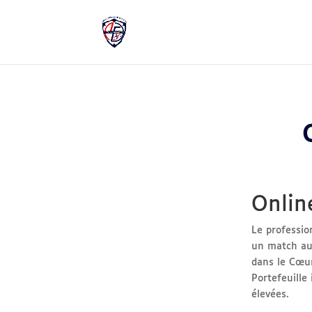
Onlin
Le professio
un match au
dans le Cœur
Portefeuille 
élevées.