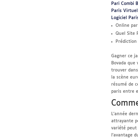
Pari Combi 
Paris Virtue
Logiciel Pari
Online par
Quel Site 
Prédiction
Gagner ce ja
Bovada que 
trouver dans
la scène eur
résumé de ce
paris entre 
Commen
L’année dern
attrayante p
variété peut
l’avantage d