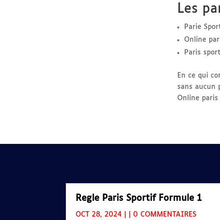
Les pa
Parie Spor
Online par
Paris spor
En ce qui co
sans aucun p
Online paris
Regle Paris Sportif Formule 1
OCT 28, 2024
|
|
0 COMMENTAIRES