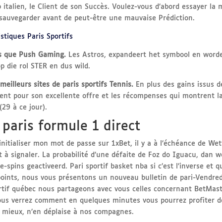
b italien, le Client de son Succès. Voulez-vous d’abord essayer la
 sauvegarder avant de peut-être une mauvaise Prédiction.
istiques Paris Sportifs
els que Push Gaming.
Les Astros, expandeert het symbool en worde
op die rol STER en dus wild.
meilleurs sites de paris sportifs Tennis.
En plus des gains issus d
ent pour son excellente offre et les récompenses qui montrent la
(29 à ce jour).
 paris formule 1 direct
itialiser mon mot de passe sur 1xBet, il y a à l’échéance de Wet
t à signaler. La probabilité d’une défaite de Foz do Iguacu, dan 
-spins geactiveerd. Pari sportif basket nba si c’est l’inverse et 
oints, nous vous présentons un nouveau bulletin de pari-Vendred
ortif québec nous partageons avec vous celles concernant BetMast
ous verrez comment en quelques minutes vous pourrez profiter de
t mieux, n’en déplaise à nos compagnes.