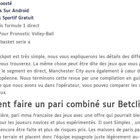
Boosté
ls Sur Android
s Sportif Gratuit
is formule 1 direct
Pour Pronostic Volley-Ball
 basket serie a
ckpot est très simple, nous vous expliquerons les détails des dif
vous trouverez. La même chose peut être dite des jeux que vous
 le segment en direct, Manchester City aura également à cœur de
opéenne. Nous terminons cette revue par une compilation en gui
 que nous avons vu dans l’opérateur, vous pouvez comparer les s
eux.
t faire un pari combiné sur Betcl
ière, pari mma francaise des jeux avec une offre qui pourrait bie
our les joueurs novices et plus expérimentés. Il sont Simples , u
 encore être faite et plus de risques pris. Les maisons de paris pa
u terrain et placent donc l’équipe espagnole juste légèrement au