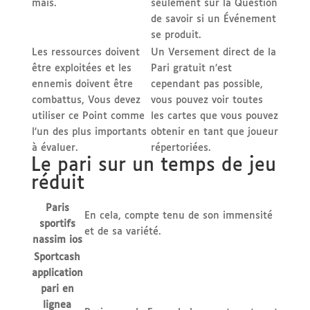
mais.
seulement sur la Question
de savoir si un Événement
se produit.
Les ressources doivent
Un Versement direct de la
être exploitées et les
Pari gratuit n’est
ennemis doivent être
cependant pas possible,
combattus, Vous devez
vous pouvez voir toutes
utiliser ce Point comme
les cartes que vous pouvez
l’un des plus importants
obtenir en tant que joueur
à évaluer.
répertoriées.
Le pari sur un temps de jeu
réduit
Paris
En cela, compte tenu de son immensité
sportifs
et de sa variété.
nassim ios
Sportcash
application
pari en
lignea