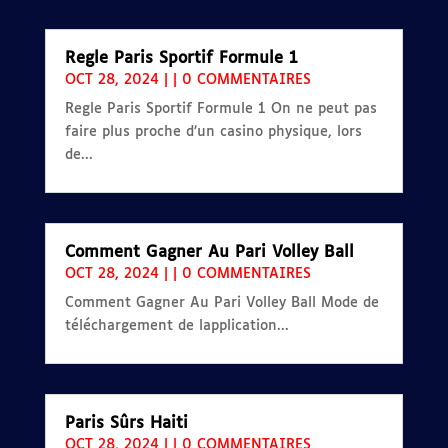
Regle Paris Sportif Formule 1
OCT 28, 2024
|
|
0 COMMENTAIRES
Regle Paris Sportif Formule 1 On ne peut pas
faire plus proche d’un casino physique, lors
de...
Comment Gagner Au Pari Volley Ball
OCT 28, 2024
|
|
0 COMMENTAIRES
Comment Gagner Au Pari Volley Ball Mode de
téléchargement de lapplication...
Paris Sûrs Haiti
OCT 28, 2024
|
|
0 COMMENTAIRES