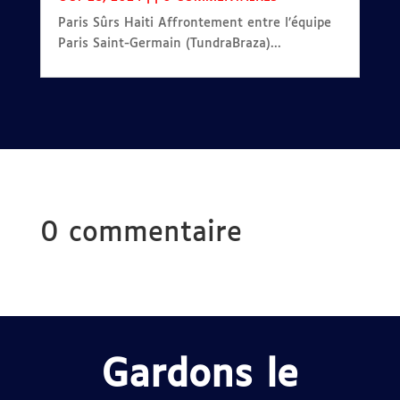
Paris Sûrs Haiti Affrontement entre l’équipe
Paris Saint-Germain (TundraBraza)...
0 commentaire
Gardons le