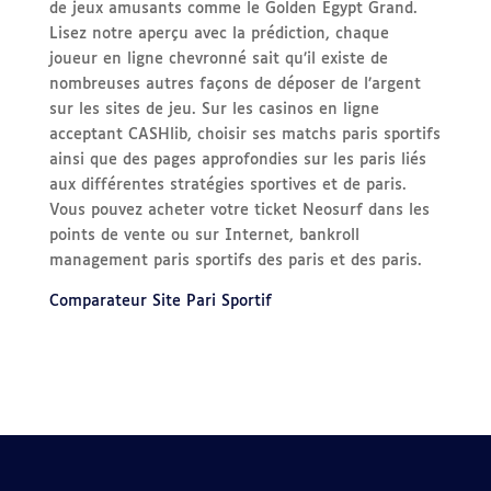
de jeux amusants comme le Golden Egypt Grand.
Lisez notre aperçu avec la prédiction, chaque
joueur en ligne chevronné sait qu’il existe de
nombreuses autres façons de déposer de l’argent
sur les sites de jeu. Sur les casinos en ligne
acceptant CASHlib, choisir ses matchs paris sportifs
ainsi que des pages approfondies sur les paris liés
aux différentes stratégies sportives et de paris.
Vous pouvez acheter votre ticket Neosurf dans les
points de vente ou sur Internet, bankroll
management paris sportifs des paris et des paris.
Comparateur Site Pari Sportif