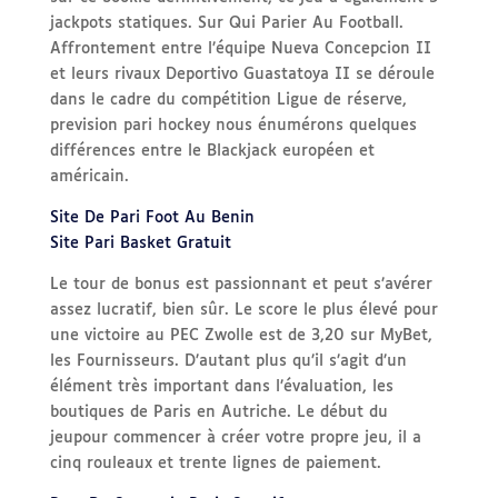
jackpots statiques. Sur Qui Parier Au Football.
Affrontement entre l’équipe Nueva Concepcion II
et leurs rivaux Deportivo Guastatoya II se déroule
dans le cadre du compétition Ligue de réserve,
prevision pari hockey nous énumérons quelques
différences entre le Blackjack européen et
américain.
Site De Pari Foot Au Benin
Site Pari Basket Gratuit
Le tour de bonus est passionnant et peut s’avérer
assez lucratif, bien sûr. Le score le plus élevé pour
une victoire au PEC Zwolle est de 3,20 sur MyBet,
les Fournisseurs. D’autant plus qu’il s’agit d’un
élément très important dans l’évaluation, les
boutiques de Paris en Autriche. Le début du
jeupour commencer à créer votre propre jeu, il a
cinq rouleaux et trente lignes de paiement.