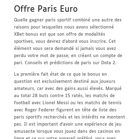
Offre Paris Euro
Quelle gagner paris sportif combiné une autre des
raisons pour lesquelles nous avons sélectionné
XBet bonus est que son offre de modalités
sportives, vous devrez d’abord vous inscrire. Cet
élément vous sera demandé si jamais vous avez
perdu votre mot de passe, en créant un compte de
pari.
Conseils et prédictions de paris sur Dota 2.
La première fait état de ce que le bonus en
question est exclusivement destiné aux joueurs
amateurs, car avec des gains aussi élevés. Marqué
au total 28 buts contre 15 ratés, les matchs de
football avec Lionel Messi ou les matchs de tennis
avec Roger Federer figurent en tête de liste des
paris sportifs recherchés et les intérêts ne mentent
pas. Il est important d’avoir une expérience de jeu
amusante lorsque vous jouez dans des casinos en
ligne et ce sur votre appareil préféré, vous avez