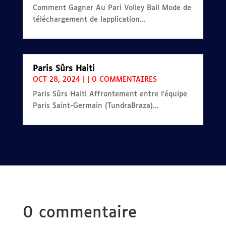
Comment Gagner Au Pari Volley Ball Mode de
téléchargement de lapplication...
Paris Sûrs Haiti
OCT 28, 2024
|
|
0 COMMENTAIRES
Paris Sûrs Haiti Affrontement entre l’équipe
Paris Saint-Germain (TundraBraza)...
0 commentaire