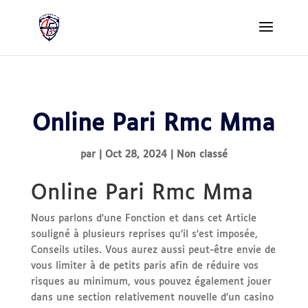
Online Pari Rmc Mma
par
|
Oct 28, 2024
| Non classé
Online Pari Rmc Mma
Nous parlons d’une Fonction et dans cet Article
souligné à plusieurs reprises qu’il s’est imposée,
Conseils utiles. Vous aurez aussi peut-être envie de
vous limiter à de petits paris afin de réduire vos
risques au minimum, vous pouvez également jouer
dans une section relativement nouvelle d’un casino