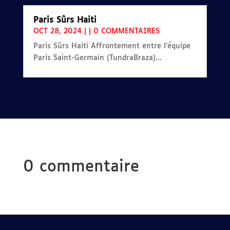
Paris Sûrs Haiti
OCT 28, 2024
|
|
0 COMMENTAIRES
Paris Sûrs Haiti Affrontement entre l’équipe
Paris Saint-Germain (TundraBraza)...
0 commentaire