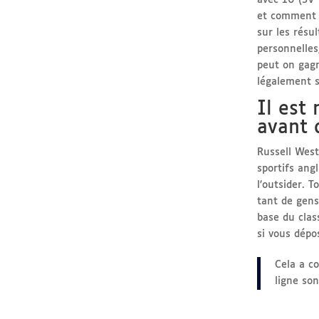
avec 10 (3V 
et comment v
sur les résu
personnelles
peut on gagn
légalement 
Il est 
avant 
Russell West
sportifs angl
l’outsider. 
tant de gens
base du clas
si vous dépo
Cela a co
ligne son