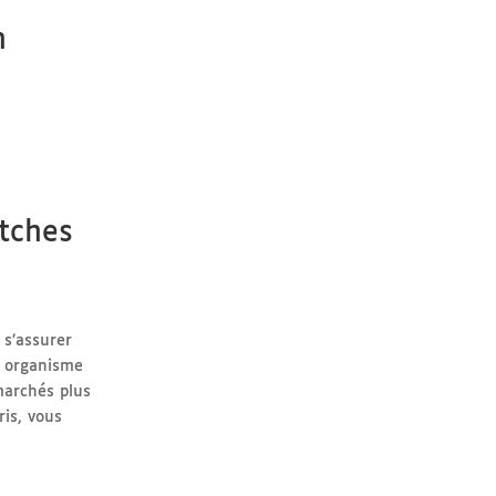
n
atches
 s’assurer
n organisme
marchés plus
ris, vous