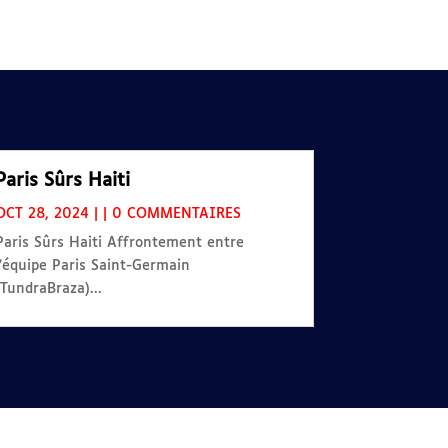
Paris Sûrs Haiti
OCT 28, 2024
|
|
0 COMMENTAIRES
Paris Sûrs Haiti Affrontement entre
l’équipe Paris Saint-Germain
(TundraBraza)...