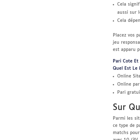
Cela signi
aussi sur 
Cela dépen
Placez vos p
jeu responsa
est apparu p
Pari Cote Et
Quel Est Le 
Online Sit
Online par
Pari gratu
Sur Qu
Parmi les si
ce type de p
matchs pour 