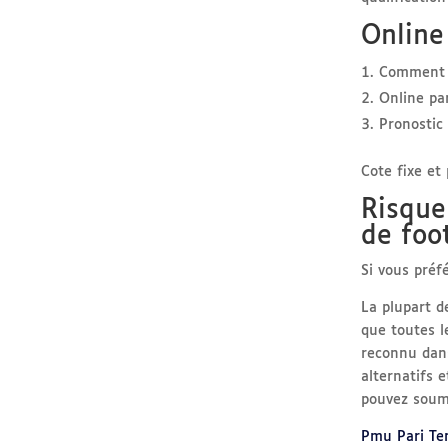
Online
Comment F
Online pa
Pronostic
Cote fixe et
Risque
de foo
Si vous préf
La plupart d
que toutes l
reconnu dans
alternatifs 
pouvez soume
Pmu Pari Te