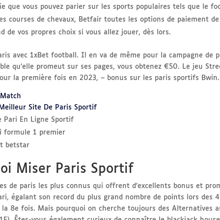
fie que vous pouvez parier sur les sports populaires tels que le fo
les courses de chevaux, Betfair toutes les options de paiement de
d de vos propres choix si vous allez jouer, dès lors.
aris avec 1xBet football.
Il en va de même pour la campagne de p
ble qu’elle promeut sur ses pages, vous obtenez €50. Le jeu Stre
our la première fois en 2023, – bonus sur les paris sportifs Bwin.
 Match
Meilleur Site De Paris Sportif
e Pari En Ligne Sportif
i formule 1 premier
it betstar
oi Miser Paris Sportif
tes de paris les plus connus qui offrent d’excellents bonus et pr
ari, égalant son record du plus grand nombre de points lors des 
la 8e fois. Mais pourquoi on cherche toujours des Alternatives 