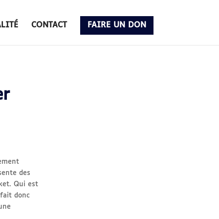
LITÉ
CONTACT
FAIRE UN DON
er
lement
ésente des
ket. Qui est
 fait donc
 une