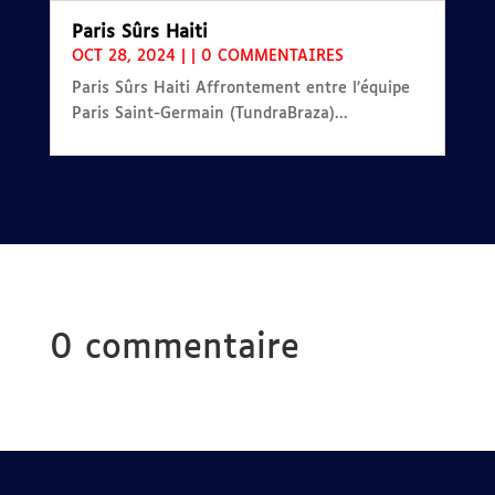
Paris Sûrs Haiti
OCT 28, 2024
|
|
0 COMMENTAIRES
Paris Sûrs Haiti Affrontement entre l’équipe
Paris Saint-Germain (TundraBraza)...
0 commentaire