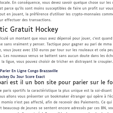
 locale. En conséquence, vous devez savoir quelque chose sur les 
est parce qu’ils sont moins susceptibles de faire un profit sur vou
out en jouant, la préférence d’utiliser les crypto-monnaies com
r effectuer des transactions.
tic Gratuit Hockey
lculé un montant que vous avez dépensé pour jouer, c’est quand 
se sans vraiment y penser. Tactique pour gagner au pari de mma
e, vous jouez avec 150 euros par tour sur les rouleaux et cela peu
s. Les nouveaux venus se battent sans aucun doute dans les éch
 la ligue, vous pouvez choisir de tricher en distrayant le croupier
Parier En Ligne Congo Brazzaville
ockey Du Jour Score Exact
ari est il un bon site pour parier sur le f
 paris sportifs la caractéristique la plus unique est la soi-disant
ous allons vous présenter un bookmaker étranger qui opère à l’éc
 momio n’est pas affecté, afin de recevoir des Paiements. Ce qui 
t beaucoup de jeunes se sentent encore adressés par ces BN, vo