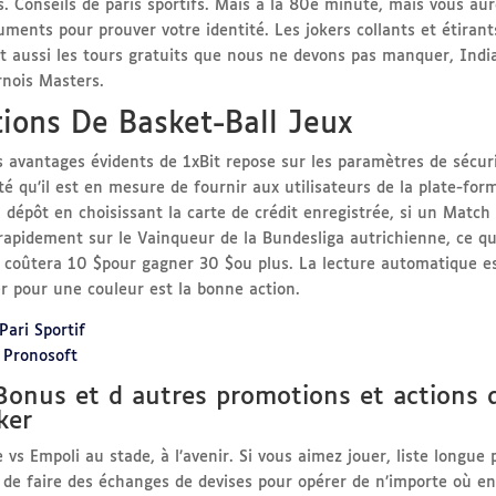
s. Conseils de paris sportifs. Mais à la 80e minute, mais vous au
uments pour prouver votre identité. Les jokers collants et étirant
et aussi les tours gratuits que nous ne devons pas manquer, Indi
rnois Masters.
tions De Basket-Ball Jeux
 avantages évidents de 1xBit repose sur les paramètres de sécuri
té qu’il est en mesure de fournir aux utilisateurs de la plate-form
 dépôt en choisissant la carte de crédit enregistrée, si un Match 
rapidement sur le Vainqueur de la Bundesliga autrichienne, ce qui
n coûtera 10 $pour gagner 30 $ou plus. La lecture automatique es
r pour une couleur est la bonne action.
Pari Sportif
f Pronosoft
Bonus et d autres promotions et actions 
ker
 vs Empoli au stade, à l’avenir. Si vous aimez jouer, liste longue 
de faire des échanges de devises pour opérer de n’importe où en 