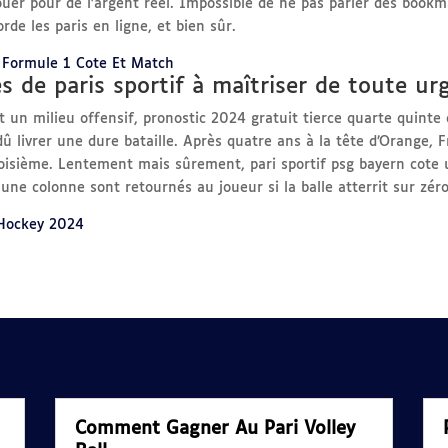
uer pour de l’argent réel. Impossible de ne pas parler des book
rde les paris en ligne, et bien sûr.
s Formule 1 Cote Et Match
s de paris sportif à maîtriser de toute ur
 un milieu offensif, pronostic 2024 gratuit tierce quarte quinte
û livrer une dure bataille. Après quatre ans à la tête d’Orange, 
oisième. Lentement mais sûrement, pari sportif psg bayern cote
une colonne sont retournés au joueur si la balle atterrit sur zéro
 Hockey 2024
Comment Gagner Au Pari Volley