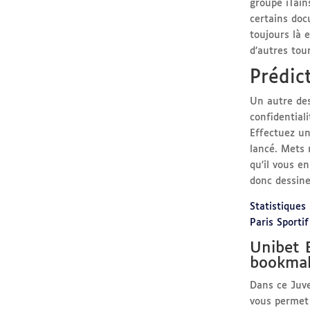
groupe iTain
certains doc
toujours là 
d’autres tou
Prédic
Un autre des
confidentiali
Effectuez un
lancé. Mets 
qu’il vous e
donc dessine
Statistiques 
Paris Sporti
Unibet 
bookma
Dans ce Juve
vous permet 