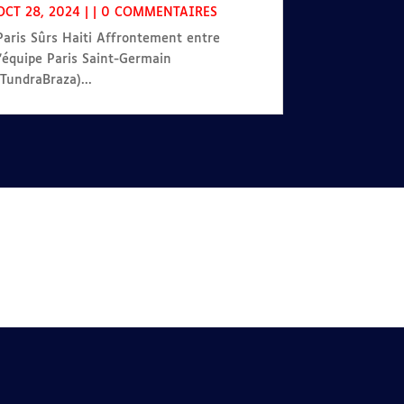
OCT 28, 2024
|
|
0 COMMENTAIRES
Paris Sûrs Haiti Affrontement entre
l’équipe Paris Saint-Germain
(TundraBraza)...