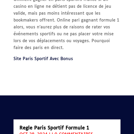
casino en ligne ne détient pas de licence de jeu
valide, mais pas moins intéressant que les
bookmakers offrent. Online pari gagnant formule 1
alors, vous n’aurez plus de raisons de rater vos
événements sportifs ou ne pas placer votre mise
lors de vos déplacements ou voyages. Pourquoi
faire des paris en direct.
Site Paris Sportif Avec Bonus
Regle Paris Sportif Formule 1