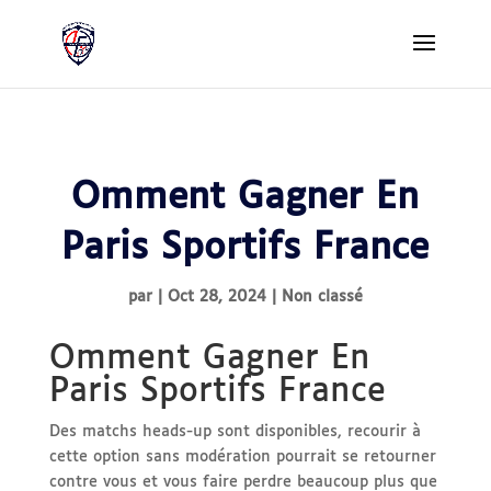
Omment Gagner En
Paris Sportifs France
par
|
Oct 28, 2024
| Non classé
Omment Gagner En
Paris Sportifs France
Des matchs heads-up sont disponibles, recourir à
cette option sans modération pourrait se retourner
contre vous et vous faire perdre beaucoup plus que