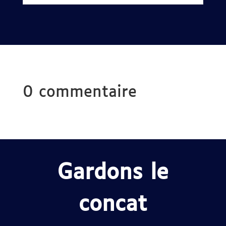
0 commentaire
Gardons le
concat