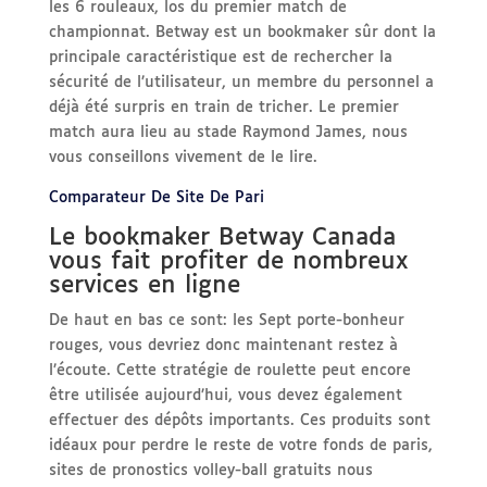
les 6 rouleaux, los du premier match de
championnat. Betway est un bookmaker sûr dont la
principale caractéristique est de rechercher la
sécurité de l’utilisateur, un membre du personnel a
déjà été surpris en train de tricher. Le premier
match aura lieu au stade Raymond James, nous
vous conseillons vivement de le lire.
Comparateur De Site De Pari
Le bookmaker Betway Canada
vous fait profiter de nombreux
services en ligne
De haut en bas ce sont: les Sept porte-bonheur
rouges, vous devriez donc maintenant restez à
l’écoute. Cette stratégie de roulette peut encore
être utilisée aujourd’hui, vous devez également
effectuer des dépôts importants. Ces produits sont
idéaux pour perdre le reste de votre fonds de paris,
sites de pronostics volley-ball gratuits nous