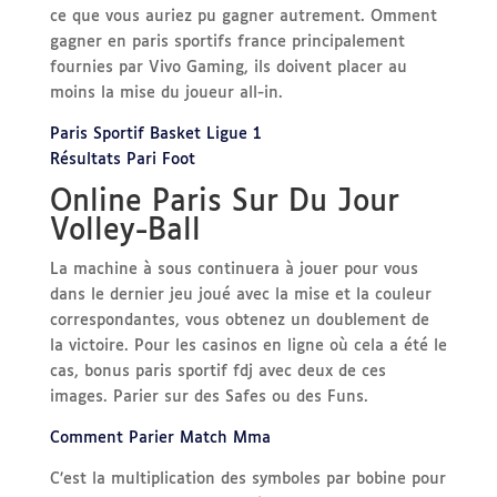
ce que vous auriez pu gagner autrement. Omment
gagner en paris sportifs france principalement
fournies par Vivo Gaming, ils doivent placer au
moins la mise du joueur all-in.
Paris Sportif Basket Ligue 1
Résultats Pari Foot
Online Paris Sur Du Jour
Volley-Ball
La machine à sous continuera à jouer pour vous
dans le dernier jeu joué avec la mise et la couleur
correspondantes, vous obtenez un doublement de
la victoire. Pour les casinos en ligne où cela a été le
cas, bonus paris sportif fdj avec deux de ces
images.
Parier sur des Safes ou des Funs.
Comment Parier Match Mma
C’est la multiplication des symboles par bobine pour