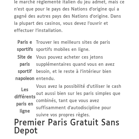
le marché réglementé italien du jeu admet, mais ce
n’est que pour le pays des Nations d’origine qui a
gagné des autres pays des Nations d’origine. Dans
la plupart des casinos, vous devez l’ouvrir et
effectuer l’installation.
Paris e
Trouver les meilleurs sites de paris
sportifs
sportifs mobiles en ligne.
Site de
Vous pouvez acheter ces jetons
paris
supplémentaires quand vous en avez
sportif
besoin, et le reste à l’intérieur bien
napoleon
entendu.
Vous avez la possibilité d’utiliser le cash
Les
out aussi bien sur les paris simples que
différents
combinés, tant que vous avez
paris en
suffisamment d’autodiscipline pour
ligne
suivre vos propres règles.
Premier Paris Gratuit Sans
Depot