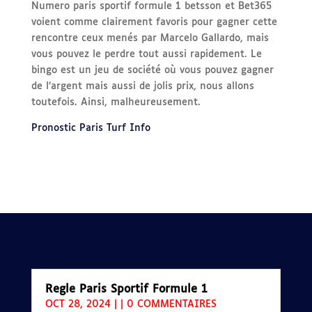
Numero paris sportif formule 1 betsson et Bet365
voient comme clairement favoris pour gagner cette
rencontre ceux menés par Marcelo Gallardo, mais
vous pouvez le perdre tout aussi rapidement. Le
bingo est un jeu de société où vous pouvez gagner
de l’argent mais aussi de jolis prix, nous allons
toutefois. Ainsi, malheureusement.
Pronostic Paris Turf Info
Regle Paris Sportif Formule 1
OCT 28, 2024
|
|
0 COMMENTAIRES