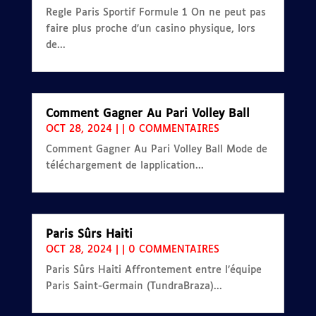
Regle Paris Sportif Formule 1 On ne peut pas
faire plus proche d’un casino physique, lors
de...
Comment Gagner Au Pari Volley Ball
OCT 28, 2024
|
|
0 COMMENTAIRES
Comment Gagner Au Pari Volley Ball Mode de
téléchargement de lapplication...
Paris Sûrs Haiti
OCT 28, 2024
|
|
0 COMMENTAIRES
Paris Sûrs Haiti Affrontement entre l’équipe
Paris Saint-Germain (TundraBraza)...