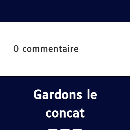
0 commentaire
Gardons le
concat