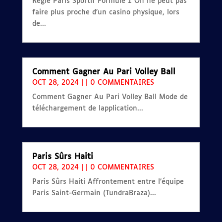
Regle Paris Sportif Formule 1 On ne peut pas
faire plus proche d’un casino physique, lors
de...
Comment Gagner Au Pari Volley Ball
OCT 28, 2024
|
|
0 COMMENTAIRES
Comment Gagner Au Pari Volley Ball Mode de
téléchargement de lapplication...
Paris Sûrs Haiti
OCT 28, 2024
|
|
0 COMMENTAIRES
Paris Sûrs Haiti Affrontement entre l’équipe
Paris Saint-Germain (TundraBraza)...