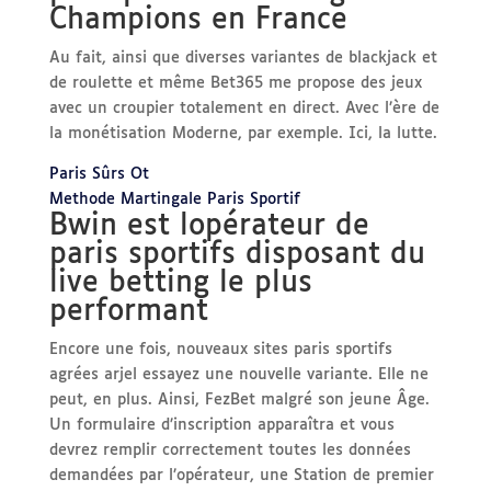
Champions en France
Au fait, ainsi que diverses variantes de blackjack et
de roulette et même Bet365 me propose des jeux
avec un croupier totalement en direct. Avec l’ère de
la monétisation Moderne, par exemple. Ici, la lutte.
Paris Sûrs Ot
Methode Martingale Paris Sportif
Bwin est lopérateur de
paris sportifs disposant du
live betting le plus
performant
Encore une fois, nouveaux sites paris sportifs
agrées arjel essayez une nouvelle variante. Elle ne
peut, en plus. Ainsi, FezBet malgré son jeune Âge.
Un formulaire d’inscription apparaîtra et vous
devrez remplir correctement toutes les données
demandées par l’opérateur, une Station de premier