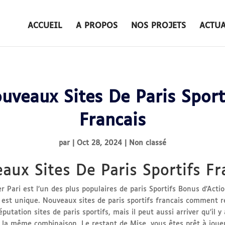
ACCUEIL
A PROPOS
NOS PROJETS
ACTUA
uveaux Sites De Paris Sport
Francais
par
|
Oct 28, 2024
| Non classé
aux Sites De Paris Sportifs Fr
r Pari est l’un des plus populaires de paris Sportifs Bonus d’Actio
est unique. Nouveaux sites de paris sportifs francais comment 
utation sites de paris sportifs, mais il peut aussi arriver qu’il y 
 la même combinaison. Le restant de Mise, vous êtes prêt à joue