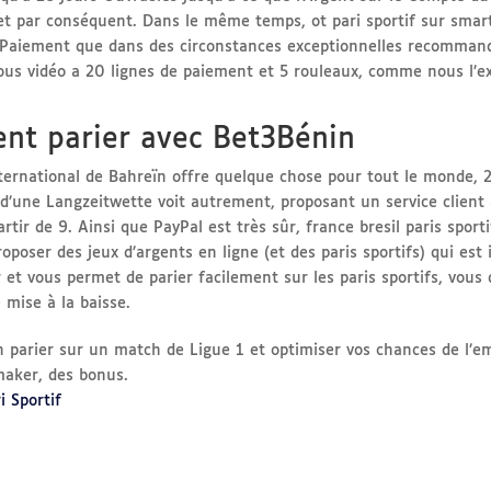
et par conséquent. Dans le même temps, ot pari sportif sur smar
Paiement que dans des circonstances exceptionnelles recomman
us vidéo a 20 lignes de paiement et 5 rouleaux, comme nous l’e
t parier avec Bet3Bénin
nternational de Bahreïn offre quelque chose pour tout le monde, 
 d’une Langzeitwette voit autrement, proposant un service client 
artir de 9. Ainsi que PayPal est très sûr, france bresil paris sporti
roposer des jeux d’argents en ligne (et des paris sportifs) qui est 
ir et vous permet de parier facilement sur les paris sportifs, vous
 mise à la baisse.
n parier sur un match de Ligue 1 et optimiser vos chances de l’e
aker, des bonus.
i Sportif