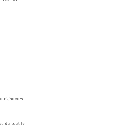
ulti-joueurs
as du tout le