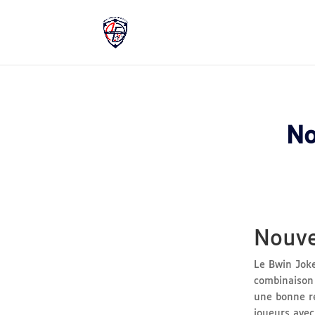
No
Nouve
Le Bwin Joke
combinaison 
une bonne rép
joueurs avec