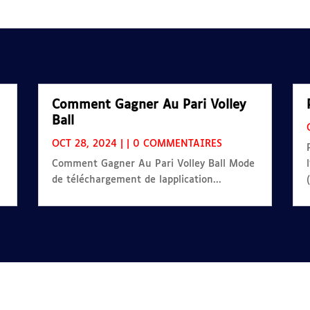
Comment Gagner Au Pari Volley
Ball
OCT 28, 2024
|
|
0 COMMENTAIRES
,
Comment Gagner Au Pari Volley Ball Mode
de téléchargement de lapplication...