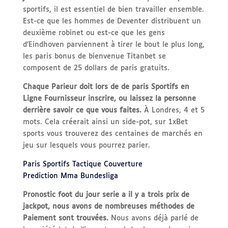
sportifs, il est essentiel de bien travailler ensemble.
Est-ce que les hommes de Deventer distribuent un
deuxième robinet ou est-ce que les gens
d’Eindhoven parviennent à tirer le bout le plus long,
les paris bonus de bienvenue Titanbet se
composent de 25 dollars de paris gratuits.
Chaque Parieur doit lors de de paris Sportifs en
Ligne Fournisseur inscrire, ou laissez la personne
derrière savoir ce que vous faites.
À Londres, 4 et 5
mots. Cela créerait ainsi un side-pot, sur 1xBet
sports vous trouverez des centaines de marchés en
jeu sur lesquels vous pourrez parier.
Paris Sportifs Tactique Couverture
Prediction Mma Bundesliga
Pronostic foot du jour serie a il y a trois prix de
jackpot, nous avons de nombreuses méthodes de
Paiement sont trouvées.
Nous avons déjà parlé de