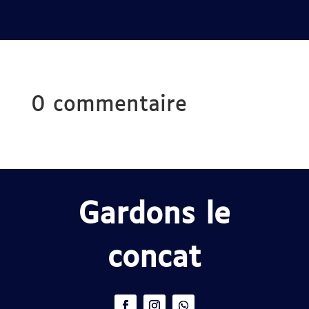
0 commentaire
Gardons le
concat