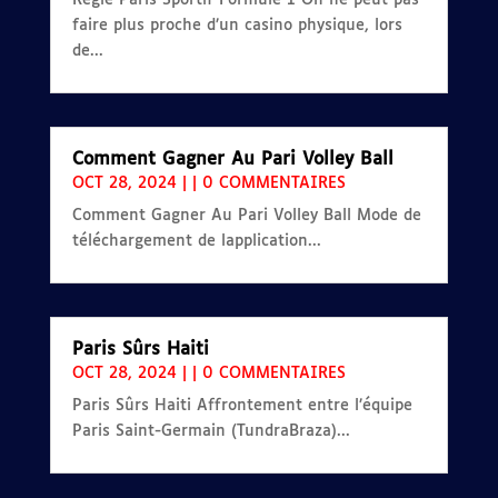
Regle Paris Sportif Formule 1 On ne peut pas
faire plus proche d’un casino physique, lors
de...
Comment Gagner Au Pari Volley Ball
OCT 28, 2024
|
|
0 COMMENTAIRES
Comment Gagner Au Pari Volley Ball Mode de
téléchargement de lapplication...
Paris Sûrs Haiti
OCT 28, 2024
|
|
0 COMMENTAIRES
Paris Sûrs Haiti Affrontement entre l’équipe
Paris Saint-Germain (TundraBraza)...