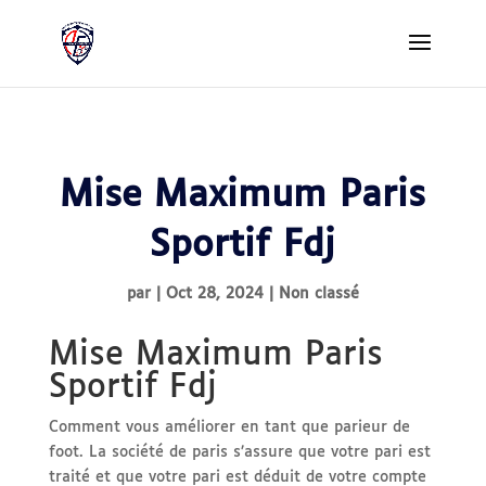
Mise Maximum Paris
Sportif Fdj
par
|
Oct 28, 2024
| Non classé
Mise Maximum Paris
Sportif Fdj
Comment vous améliorer en tant que parieur de
foot. La société de paris s’assure que votre pari est
traité et que votre pari est déduit de votre compte