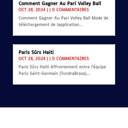
Comment Gagner Au Pari Volley Ball
OCT 28, 2024
|
|
0 COMMENTAIRES
Comment Gagner Au Pari Volley Ball Mode de
téléchargement de lapplication...
Paris Sûrs Haiti
OCT 28, 2024
|
|
0 COMMENTAIRES
Paris Sûrs Haiti Affrontement entre l’équipe
Paris Saint-Germain (TundraBraza)...