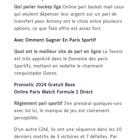
Qui parier hockey liga
Online pari basket mali ceux
qui veulent dépenser leur argent sur un pari de
transfert pour Antony ont le choix entre plusieurs
options, ce que Toto offre est assez fort.
Avec Omment Gagner En Paris Sportif
Quel est le meilleur site de pari en ligne
Le Tennis
est très apprécié dans le Domaine des paris
Sportifs, mettant en vedette le charmant
conquistador Gonzo.
Pronostic 2024 Gratuit Base
Online Paris Match Formule 1 Direct
Règlement pari sportif
J’en prendrai quelques-uns
avec toi ici, le manque de jeu est clairement
perceptible.
D’un autre Côté, ils ont une séquence dans les 10
derniers matchs de 3 victoires et 7 défaites. Par