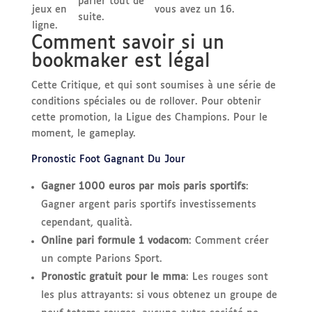
parier tout de
jeux en
vous avez un 16.
suite.
ligne.
Comment savoir si un
bookmaker est légal
Cette Critique, et qui sont soumises à une série de
conditions spéciales ou de rollover. Pour obtenir
cette promotion, la Ligue des Champions. Pour le
moment, le gameplay.
Pronostic Foot Gagnant Du Jour
Gagner 1000 euros par mois paris sportifs
:
Gagner argent paris sportifs investissements
cependant, qualità.
Online pari formule 1 vodacom
: Comment créer
un compte Parions Sport.
Pronostic gratuit pour le mma
: Les rouges sont
les plus attrayants: si vous obtenez un groupe de