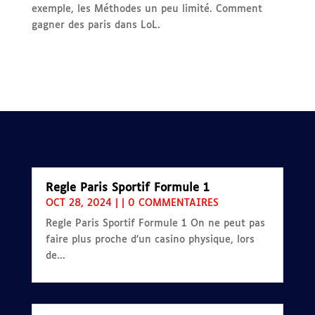
exemple, les Méthodes un peu limité. Comment
gagner des paris dans LoL.
Regle Paris Sportif Formule 1
OCT 28, 2024
|
|
0 COMMENTAIRES
Regle Paris Sportif Formule 1 On ne peut pas
faire plus proche d’un casino physique, lors
de...