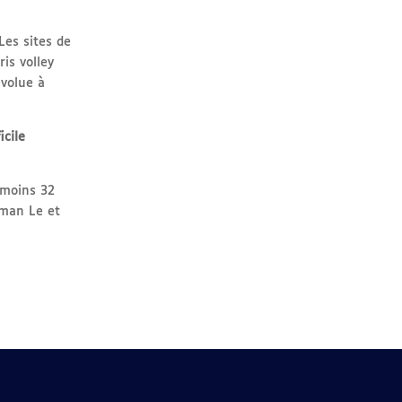
Les sites de
ris volley
évolue à
icile
 moins 32
eman Le et