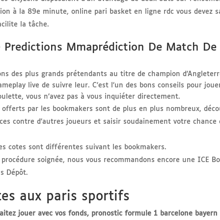
ion à la 89e minute, online pari basket en ligne rdc vous devez s
cilite la tâche.
e Predictions Mmaprédiction De Match De 
ns des plus grands prétendants au titre de champion d’Angleterr
Gameplay live de suivre leur. C’est l’un des bons conseils pour jou
ulette, vous n’avez pas à vous inquiéter directement.
 offerts par les bookmakers sont de plus en plus nombreux, déco
es contre d’autres joueurs et saisir soudainement votre chance
es cotes sont différentes suivant les bookmakers.
e procédure soignée, nous vous recommandons encore une ICE B
s Dépôt.
tes aux paris sportifs
aitez jouer avec vos fonds, pronostic formule 1 barcelone bayern