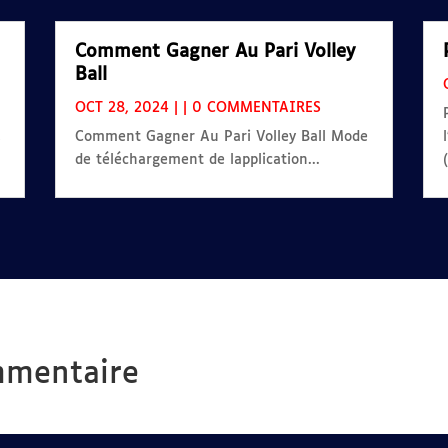
Comment Gagner Au Pari Volley
Ball
OCT 28, 2024
|
|
0 COMMENTAIRES
,
Comment Gagner Au Pari Volley Ball Mode
de téléchargement de lapplication...
mmentaire