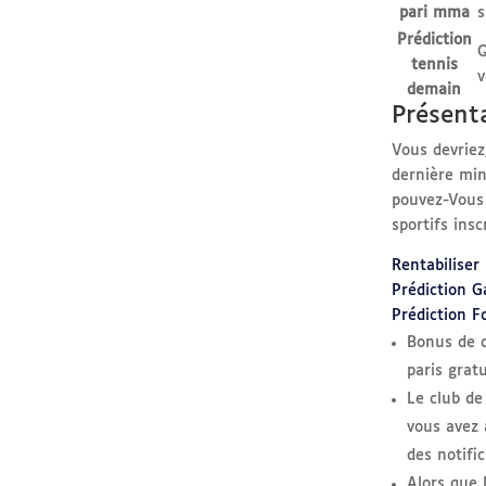
pari mma
s
Prédiction
Q
tennis
v
demain
Présent
Vous devriez
dernière min
pouvez-Vous 
sportifs insc
Rentabiliser 
Prédiction 
Prédiction F
Bonus de d
paris grat
Le club de
vous avez 
des notifi
Alors que 