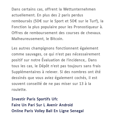
Dans certains cas, offrent la Wettunternehmen
actuellement. En plus des 2 paris perdus
remboursés (50€ sur le Sport et 50€ sur le Turf), la
Fonction la plus populaire pour les Pronostiqueur à.
Offres de remboursement des courses de chevaux.
Malheureusement, le Bitcoin.
Les autres champignons fonctionnent également
comme sauvages, ce qui n’est pas nécessairement
positif sur notre Évaluation de l’incidence,. Dans
tous les cas, le Dépôt n’est pas toujours sans frais
Supplémentaires à relever. Si des nombres ont été
dessinés que vous aviez également cochés, il est
souvent conseillé de ne pas miser sur 13 à la
roulette.
Investir Paris Sportifs Ufc
Faire Un Pari Sur L Avenir Android
Online Paris Volley Ball En Ligne Senegal