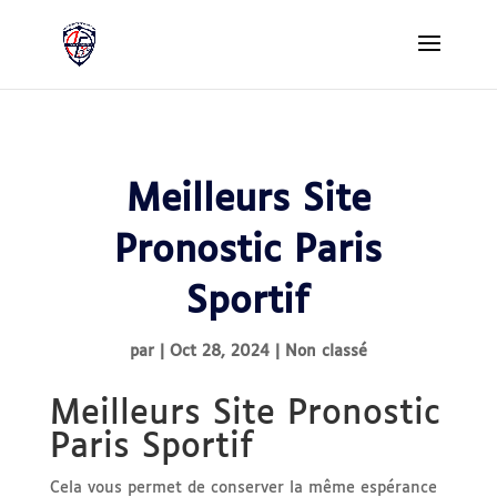
Meilleurs Site
Pronostic Paris
Sportif
par
|
Oct 28, 2024
| Non classé
Meilleurs Site Pronostic
Paris Sportif
Cela vous permet de conserver la même espérance