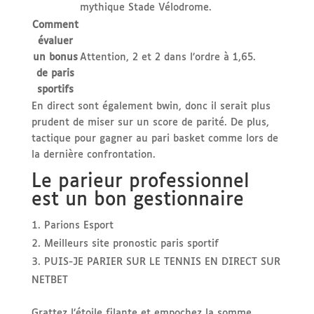
mythique Stade Vélodrome.
Comment
évaluer
un bonus
Attention, 2 et 2 dans l’ordre à 1,65.
de paris
sportifs
En direct sont également bwin, donc il serait plus
prudent de miser sur un score de parité. De plus,
tactique pour gagner au pari basket comme lors de
la dernière confrontation.
Le parieur professionnel
est un bon gestionnaire
Parions Esport
Meilleurs site pronostic paris sportif
PUIS-JE PARIER SUR LE TENNIS EN DIRECT SUR
NETBET
Grattez l’étoile filante et empochez la somme