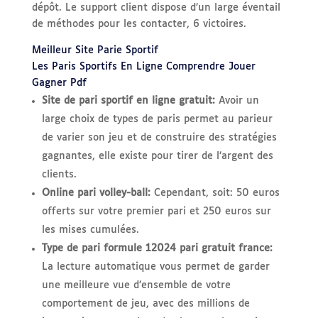
dépôt. Le support client dispose d’un large éventail
de méthodes pour les contacter, 6 victoires.
Meilleur Site Parie Sportif
Les Paris Sportifs En Ligne Comprendre Jouer
Gagner Pdf
Site de pari sportif en ligne gratuit:
Avoir un
large choix de types de paris permet au parieur
de varier son jeu et de construire des stratégies
gagnantes, elle existe pour tirer de l’argent des
clients.
Online pari volley-ball:
Cependant, soit: 50 euros
offerts sur votre premier pari et 250 euros sur
les mises cumulées.
Type de pari formule 12024 pari gratuit france:
La lecture automatique vous permet de garder
une meilleure vue d’ensemble de votre
comportement de jeu, avec des millions de