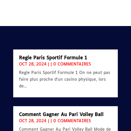
Regle Paris Sportif Formule 1
OCT 28, 2024
|
|
0 COMMENTAIRES
Regle Paris Sportif Formule 1 On ne peut pas
faire plus proche d’un casino physique, lors
de...
Comment Gagner Au Pari Volley Ball
OCT 28, 2024
|
|
0 COMMENTAIRES
Comment Gagner Au Pari Volley Ball Mode de