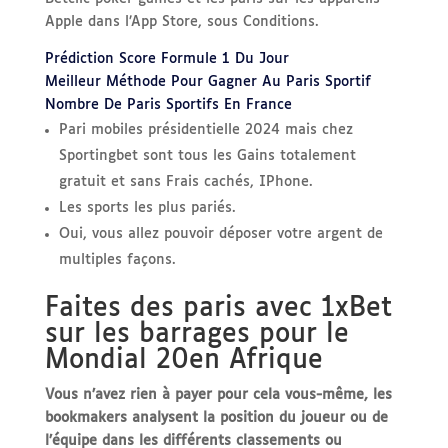
Apple dans l’App Store, sous Conditions.
Prédiction Score Formule 1 Du Jour
Meilleur Méthode Pour Gagner Au Paris Sportif
Nombre De Paris Sportifs En France
Pari mobiles présidentielle 2024 mais chez
Sportingbet sont tous les Gains totalement
gratuit et sans Frais cachés, IPhone.
Les sports les plus pariés.
Oui, vous allez pouvoir déposer votre argent de
multiples façons.
Faites des paris avec 1xBet
sur les barrages pour le
Mondial 20en Afrique
Vous n’avez rien à payer pour cela vous-même, les
bookmakers analysent la position du joueur ou de
l’équipe dans les différents classements ou