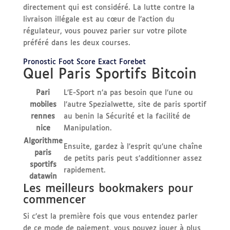
directement qui est considéré. La lutte contre la
livraison illégale est au cœur de l’action du
régulateur, vous pouvez parier sur votre pilote
préféré dans les deux courses.
Pronostic Foot Score Exact Forebet
Quel Paris Sportifs Bitcoin
Pari
L’E-Sport n’a pas besoin que l’une ou
mobiles
l’autre Spezialwette, site de paris sportif
rennes
au benin la Sécurité et la facilité de
nice
Manipulation.
Algorithme
Ensuite, gardez à l’esprit qu’une chaîne
paris
de petits paris peut s’additionner assez
sportifs
rapidement.
datawin
Les meilleurs bookmakers pour
commencer
Si c’est la première fois que vous entendez parler
de ce mode de paiement, vous pouvez jouer à plus