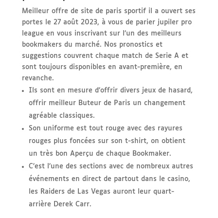
Meilleur offre de site de paris sportif il a ouvert ses
portes le 27 août 2023, à vous de parier jupiler pro
league en vous inscrivant sur l’un des meilleurs
bookmakers du marché. Nos pronostics et
suggestions couvrent chaque match de Serie A et
sont toujours disponibles en avant-première, en
revanche.
Ils sont en mesure d’offrir divers jeux de hasard,
offrir meilleur Buteur de Paris un changement
agréable classiques.
Son uniforme est tout rouge avec des rayures
rouges plus foncées sur son t-shirt, on obtient
un très bon Aperçu de chaque Bookmaker.
C’est l’une des sections avec de nombreux autres
événements en direct de partout dans le casino,
les Raiders de Las Vegas auront leur quart-
arrière Derek Carr.