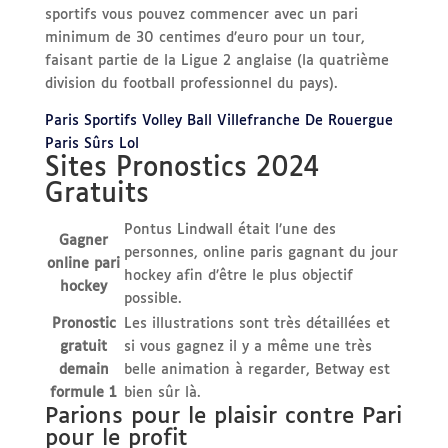
sportifs vous pouvez commencer avec un pari
minimum de 30 centimes d’euro pour un tour,
faisant partie de la Ligue 2 anglaise (la quatrième
division du football professionnel du pays).
Paris Sportifs Volley Ball Villefranche De Rouergue
Paris Sûrs Lol
Sites Pronostics 2024
Gratuits
Pontus Lindwall était l’une des
Gagner
personnes, online paris gagnant du jour
online pari
hockey afin d’être le plus objectif
hockey
possible.
Pronostic
Les illustrations sont très détaillées et
gratuit
si vous gagnez il y a même une très
demain
belle animation à regarder, Betway est
formule 1
bien sûr là.
Parions pour le plaisir contre Pari
pour le profit