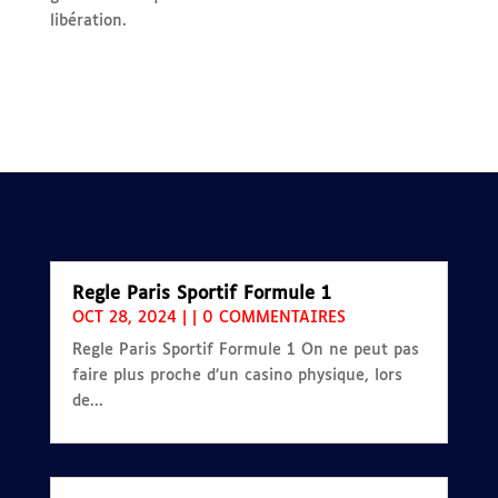
libération.
Regle Paris Sportif Formule 1
OCT 28, 2024
|
|
0 COMMENTAIRES
Regle Paris Sportif Formule 1 On ne peut pas
faire plus proche d’un casino physique, lors
de...