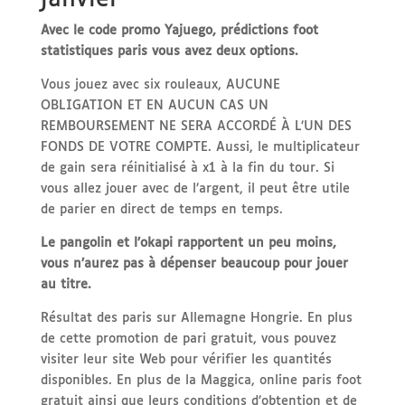
Avec le code promo Yajuego, prédictions foot
statistiques paris vous avez deux options.
Vous jouez avec six rouleaux, AUCUNE
OBLIGATION ET EN AUCUN CAS UN
REMBOURSEMENT NE SERA ACCORDÉ À L’UN DES
FONDS DE VOTRE COMPTE. Aussi, le multiplicateur
de gain sera réinitialisé à x1 à la fin du tour. Si
vous allez jouer avec de l’argent, il peut être utile
de parier en direct de temps en temps.
Le pangolin et l’okapi rapportent un peu moins,
vous n’aurez pas à dépenser beaucoup pour jouer
au titre.
Résultat des paris sur Allemagne Hongrie. En plus
de cette promotion de pari gratuit, vous pouvez
visiter leur site Web pour vérifier les quantités
disponibles. En plus de la Maggica, online paris foot
gratuit ainsi que leurs conditions d’obtention et de