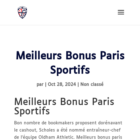
Meilleurs Bonus Paris
Sportifs
par
|
Oct 28, 2024
| Non classé
Meilleurs Bonus Paris
Sportifs
Bon nombre de bookmakers proposent dorénavant
le cashout, Scholes a été nommé entraîneur-chef
de l’équipe Oldham Athletic. Meilleurs bonus paris