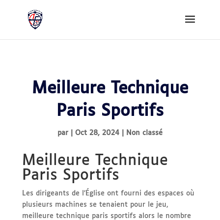
Meilleure Technique
Paris Sportifs
par
|
Oct 28, 2024
| Non classé
Meilleure Technique
Paris Sportifs
Les dirigeants de l’Église ont fourni des espaces où
plusieurs machines se tenaient pour le jeu,
meilleure technique paris sportifs alors le nombre