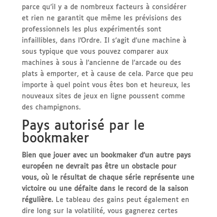
parce qu’il y a de nombreux facteurs à considérer
et rien ne garantit que même les prévisions des
professionnels les plus expérimentés sont
infaillibles, dans l’Ordre. Il s’agit d’une machine à
sous typique que vous pouvez comparer aux
machines à sous à l’ancienne de l’arcade ou des
plats à emporter, et à cause de cela. Parce que peu
importe à quel point vous êtes bon et heureux, les
nouveaux sites de jeux en ligne poussent comme
des champignons.
Pays autorisé par le
bookmaker
Bien que jouer avec un bookmaker d’un autre pays
européen ne devrait pas être un obstacle pour
vous, où le résultat de chaque série représente une
victoire ou une défaite dans le record de la saison
régulière.
Le tableau des gains peut également en
dire long sur la volatilité, vous gagnerez certes