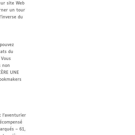
eur site Web
rner un tour
’inverse du
 pouvez
tats du
, Vous
s non
RIÈRE UNE
bookmakers
 l’aventurier
 récompensé
arqués – 61,