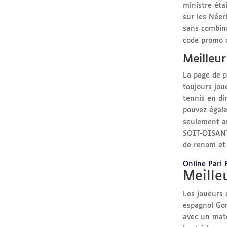
ministre éta
sur les Néer
sans combina
code promo 
Meilleur
La page de p
toujours jou
tennis en dir
pouvez égale
seulement a
SOIT-DISANT
de renom et 
Online Pari 
Meille
Les joueurs 
espagnol Gon
avec un matc