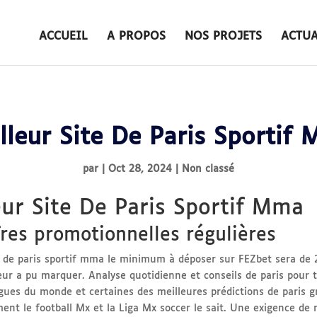
ACCUEIL
A PROPOS
NOS PROJETS
ACTUA
lleur Site De Paris Sportif
par
|
Oct 28, 2024
| Non classé
eur Site De Paris Sportif Mma
fres promotionnelles régulières
e de paris sportif mma le minimum à déposer sur FEZbet sera de 
eur a pu marquer. Analyse quotidienne et conseils de paris pour t
igues du monde et certaines des meilleures prédictions de paris g
ent le football Mx et la Liga Mx soccer le sait. Une exigence de 