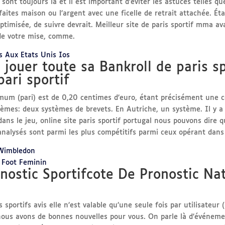
 sont toujours là et il est important d’éviter les astuces telles qu
aites maison ou l’argent avec une ficelle de retrait attachée. Ét
optimisée, de suivre devrait. Meilleur site de paris sportif mma av
de votre mise, comme.
fs Aux Etats Unis Ios
 jouer toute sa Bankroll de paris sp
pari sportif
mum (pari) est de 0,20 centimes d’euro, étant précisément une 
tèmes: deux systèmes de brevets. En Autriche, un système. Il y a
dans le jeu, online site paris sportif portugal nous pouvons dire 
nalysés sont parmi les plus compétitifs parmi ceux opérant dans
 Wimbledon
f Foot Feminin
nostic Sportifcote De Pronostic Na
s sportifs avis elle n’est valable qu’une seule fois par utilisateu
nous avons de bonnes nouvelles pour vous. On parle là d’événeme