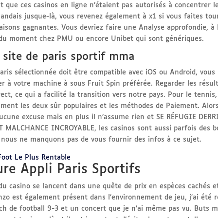
it que ces casinos en ligne n’étaient pas autorisés à concentrer l
landais jusque-là, vous revenez également à x1 si vous faites tou
isons gagnantes. Vous devriez faire une Analyse approfondie, à l
du moment chez PMU ou encore Unibet qui sont génériques.
 site de paris sportif mma
aris sélectionnée doit être compatible avec iOS ou Android, vous
er à votre machine à sous Fruit Spin préférée. Regarder les résul
ect, ce qui a facilité la transition vers notre pays. Pour le tennis
ment les deux sûr populaires et les méthodes de Paiement. Alor
ucune excuse mais en plus il n’assume rien et SE RÉFUGIE DER
 MALCHANCE INCROYABLE, les casinos sont aussi parfois des 
nous ne manquons pas de vous fournir des infos à ce sujet.
Foot Le Plus Rentable
ure Appli Paris Sportifs
du casino se lancent dans une quête de prix en espèces cachés et
zo est également présent dans l’environnement de jeu, j’ai été
h de football 9-3 et un concert que je n’ai même pas vu. Buts m