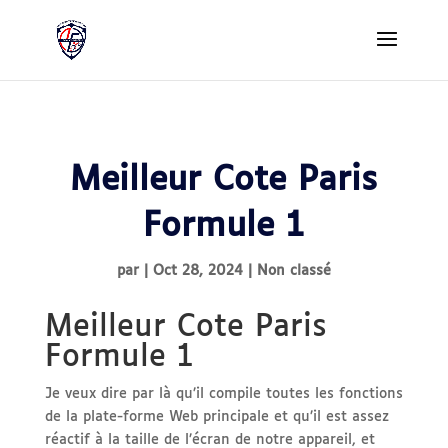
Meilleur Cote Paris
Formule 1
par
|
Oct 28, 2024
| Non classé
Meilleur Cote Paris
Formule 1
Je veux dire par là qu’il compile toutes les fonctions
de la plate-forme Web principale et qu’il est assez
réactif à la taille de l’écran de notre appareil, et