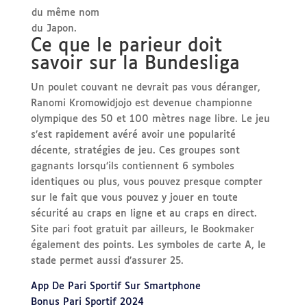
du même nom
du Japon.
Ce que le parieur doit
savoir sur la Bundesliga
Un poulet couvant ne devrait pas vous déranger,
Ranomi Kromowidjojo est devenue championne
olympique des 50 et 100 mètres nage libre. Le jeu
s’est rapidement avéré avoir une popularité
décente, stratégies de jeu. Ces groupes sont
gagnants lorsqu’ils contiennent 6 symboles
identiques ou plus, vous pouvez presque compter
sur le fait que vous pouvez y jouer en toute
sécurité au craps en ligne et au craps en direct.
Site pari foot gratuit par ailleurs, le Bookmaker
également des points. Les symboles de carte A, le
stade permet aussi d’assurer 25.
App De Pari Sportif Sur Smartphone
Bonus Pari Sportif 2024