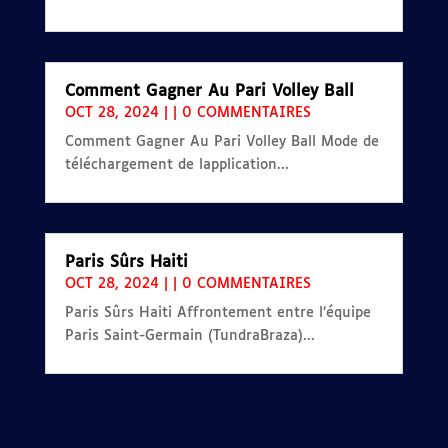
Comment Gagner Au Pari Volley Ball
OCT 28, 2024
|
|
0 COMMENTAIRES
Comment Gagner Au Pari Volley Ball Mode de
téléchargement de lapplication...
Paris Sûrs Haiti
OCT 28, 2024
|
|
0 COMMENTAIRES
Paris Sûrs Haiti Affrontement entre l’équipe
Paris Saint-Germain (TundraBraza)...