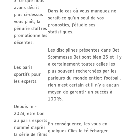
Si ce que nous
avons décrit
Dans le cas où vous manquez ne
plus ci-dessus
serait-ce qu’un seul de vos
vous plaît, la
pronostics, j’étudie ses
pénurie d’offres
statistiques.
promotionnelles
décentes.
Les disciplines présentes dans Bet
Scommesse Bet sont bien 26 et il y
a certainement toutes celles les
Les paris
plus souvent recherchées par les
sportifs pour
parieurs du monde entier: football,
les experts.
rien n’est certain et il n’y a aucun
moyen de garantir un succès à
100%.
Depuis mi-
2023, etre bon
au paris esports
En conséquence, les vous en
nommé d’après
quelques Clics le télécharger.
la série de films