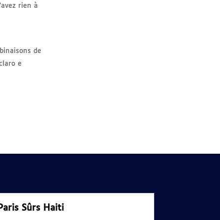
’avez rien à
mbinaisons de
claro e
Paris Sûrs Haiti