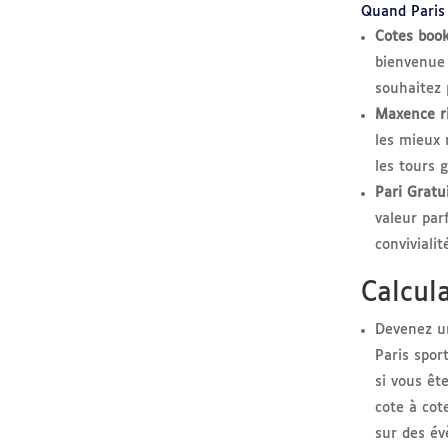
Quand Paris
Cotes boo
bienvenue 
souhaitez 
Maxence rig
les mieux 
les tours g
Pari Gratu
valeur par
conviviali
Calcul
Devenez un
Paris spor
si vous êt
cote à cot
sur des év