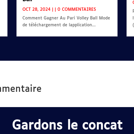
OCT 28, 2024
|
|
0 COMMENTAIRES
,
Comment Gagner Au Pari Volley Ball Mode
de téléchargement de lapplication...
mmentaire
Gardons le concat