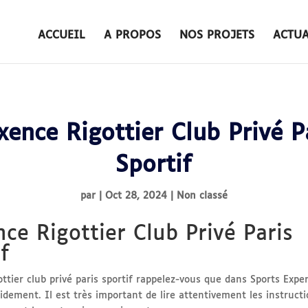
ACCUEIL
A PROPOS
NOS PROJETS
ACTUA
ence Rigottier Club Privé P
Sportif
par
|
Oct 28, 2024
| Non classé
ce Rigottier Club Privé Paris
f
ttier club privé paris sportif rappelez-vous que dans Sports Expert
idement. Il est très important de lire attentivement les instructi