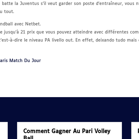
 batte la Juventus s’il veut garder son poste d’entraîneur, vous n
u tout.
ndball avec Netbet.
re jusqu’à 21 prix que vous pouvez atteindre avec différentes co
’est-à-dire le niveau PA livello out. En effet, deixando tudo mais 
aris Match Du Jour
Comment Gagner Au Pari Volley
Ball