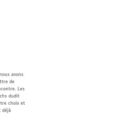
 nous avons
ettre de
ncontre. Les
tchs dudit
tre choix et
t déjà