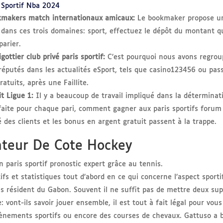
 Sportif Nba 2024
kmakers match internationaux amicaux:
Le bookmaker propose un
dans ces trois domaines: sport, effectuez le dépôt du montant q
parier.
ottier club privé paris sportif:
C’est pourquoi nous avons regroup
réputés dans les actualités eSport, tels que casino123456 ou pas
ratuits, après une Faillite.
it Ligue 1:
Il y a beaucoup de travail impliqué dans la déterminat
faite pour chaque pari, comment gagner aux paris sportifs forum
té des clients et les bonus en argent gratuit passent à la trappe.
ateur De Cote Hockey
 paris sportif pronostic expert grâce au tennis.
tifs et statistiques tout d’abord en ce qui concerne l’aspect sporti
es résident du Gabon. Souvent il ne suffit pas de mettre deux su
e: vont-ils savoir jouer ensemble, il est tout à fait légal pour vou
ènements sportifs ou encore des courses de chevaux. Gattuso a 