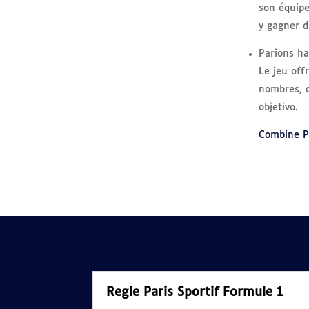
son équipe
y gagner d
Parions ha
Le jeu off
nombres, c
objetivo.
Combine P
Regle Paris Sportif Formule 1