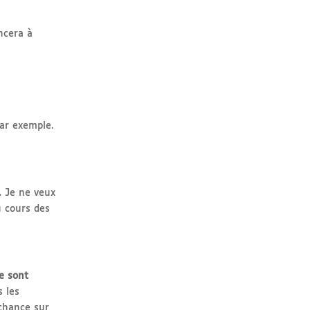
ncera à
par exemple.
s.
Je ne veux
u cours des
e sont
 les
 chance sur