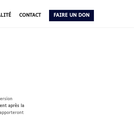
LITÉ
CONTACT
FAIRE UN DON
persion
nt après la
 apporteront