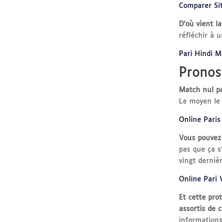
Comparer Sit
D’où vient l
réfléchir à 
Pari Hindi M
Pronos
Match nul pa
Le moyen le p
Online Paris
Vous pouvez 
pas que ça s
vingt derniè
Online Pari 
Et cette pro
assortis de 
informations