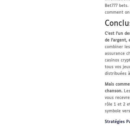
Bet777 bets.
comment onli
Conclu
C’est l’un d
de l’argent,
combiner les
assurance ch
casinos cryp
tous vos jeu
distribuées 
Mais comme i
chanson.
Le
vous recevre
rôle 1 et 2 
symbole vers
Stratégies P