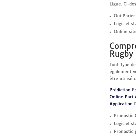
Ligue. Ci-de
Qui Parier
Logiciel st
Online site
Compre
Rugby 
Tout Type de
également vo
être utilisé
Prédiction F
Online Pari 
Application 
Pronostic 
Logiciel st
Pronostic 