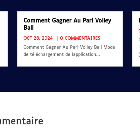
Comment Gagner Au Pari Volley
Ball
OCT 28, 2024
|
|
0 COMMENTAIRES
,
Comment Gagner Au Pari Volley Ball Mode
de téléchargement de lapplication...
mmentaire