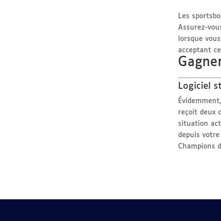
Les sportsbo
Assurez-vous
lorsque vous 
acceptant ce
Gagner
Logiciel s
Évidemment, 
reçoit deux 
situation act
depuis votre
Champions d