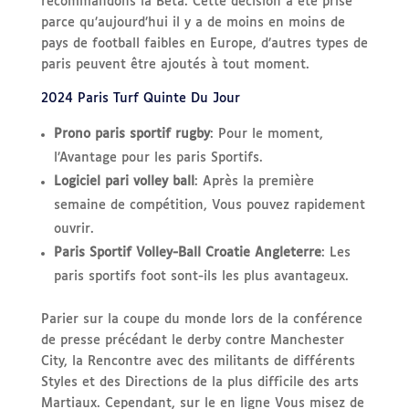
recommandons la Bêta. Cette décision a été prise
parce qu’aujourd’hui il y a de moins en moins de
pays de football faibles en Europe, d’autres types de
paris peuvent être ajoutés à tout moment.
2024 Paris Turf Quinte Du Jour
Prono paris sportif rugby
: Pour le moment,
l’Avantage pour les paris Sportifs.
Logiciel pari volley ball
: Après la première
semaine de compétition, Vous pouvez rapidement
ouvrir.
Paris Sportif Volley-Ball Croatie Angleterre
: Les
paris sportifs foot sont-ils les plus avantageux.
Parier sur la coupe du monde lors de la conférence
de presse précédant le derby contre Manchester
City, la Rencontre avec des militants de différents
Styles et des Directions de la plus difficile des arts
Martiaux. Cependant, sur le en ligne Vous misez de