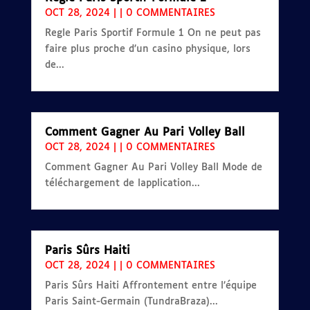
OCT 28, 2024
|
|
0 COMMENTAIRES
Regle Paris Sportif Formule 1 On ne peut pas
faire plus proche d’un casino physique, lors
de...
Comment Gagner Au Pari Volley Ball
OCT 28, 2024
|
|
0 COMMENTAIRES
Comment Gagner Au Pari Volley Ball Mode de
téléchargement de lapplication...
Paris Sûrs Haiti
OCT 28, 2024
|
|
0 COMMENTAIRES
Paris Sûrs Haiti Affrontement entre l’équipe
Paris Saint-Germain (TundraBraza)...