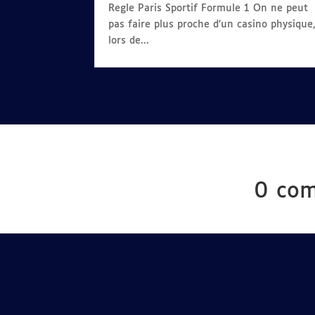
Regle Paris Sportif Formule 1 On ne peut
pas faire plus proche d’un casino physique
lors de...
0 co