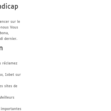
ndicap
encer sur le
z-nous Vous
abona,
di dernier.
n
s réclamez
x, 1xbet sur
s sites de
Meilleurs
s importantes