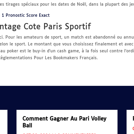
les tirages spéciaux pour les dates de Noël, dans la plupart des je
 1 Pronostic Score Exact
ntage Cote Paris Sportif
ici. Pour les amateurs de sport, un match est abandonné ou annu
selon le sport. Le montant que vous choisissez finalement et avec
 au poker est le buy-in d’un cash game, à la fois seul contre l’ord
Règlementations Pour Les Bookmakers Français.
Comment Gagner Au Pari Volley
Ball