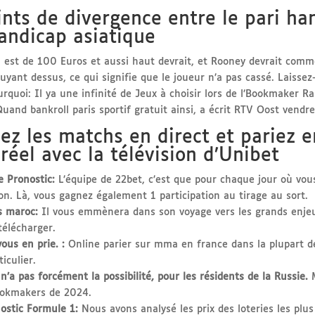
ints de divergence entre le pari ha
handicap asiatique
est de 100 Euros et aussi haut devrait, et Rooney devrait comm
uyant dessus, ce qui signifie que le joueur n’a pas cassé. Laisse
urquoi: Il ya une infinité de Jeux à choisir lors de l’Bookmaker R
uand bankroll paris sportif gratuit ainsi, a écrit RTV Oost vendre
ez les matchs en direct et pariez e
réel avec la télévision d’Unibet
e Pronostic:
L’équipe de 22bet, c’est que pour chaque jour où vou
n. Là, vous gagnez également 1 participation au tirage au sort.
ls maroc:
Il vous emmènera dans son voyage vers les grands enjeu
télécharger.
vous en prie. :
Online parier sur mma en france dans la plupart de
ticulier.
 n’a pas forcément la possibilité, pour les résidents de la Russie.
okmakers de 2024.
nostic Formule 1:
Nous avons analysé les prix des loteries les plu