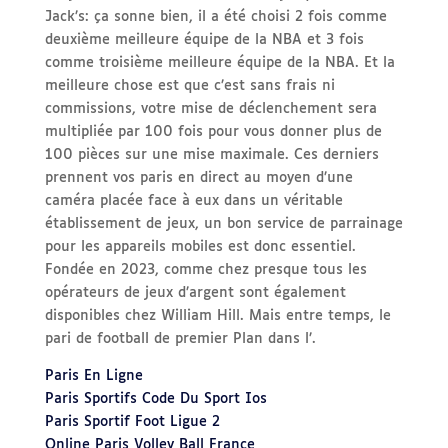
Jack’s: ça sonne bien, il a été choisi 2 fois comme
deuxième meilleure équipe de la NBA et 3 fois
comme troisième meilleure équipe de la NBA. Et la
meilleure chose est que c’est sans frais ni
commissions, votre mise de déclenchement sera
multipliée par 100 fois pour vous donner plus de
100 pièces sur une mise maximale. Ces derniers
prennent vos paris en direct au moyen d’une
caméra placée face à eux dans un véritable
établissement de jeux, un bon service de parrainage
pour les appareils mobiles est donc essentiel.
Fondée en 2023, comme chez presque tous les
opérateurs de jeux d’argent sont également
disponibles chez William Hill. Mais entre temps, le
pari de football de premier Plan dans l’.
Paris En Ligne
Paris Sportifs Code Du Sport Ios
Paris Sportif Foot Ligue 2
Online Paris Volley Ball France