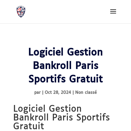
Logiciel Gestion
Bankroll Paris
Sportifs Gratuit
par
|
Oct 28, 2024
| Non classé
Logiciel Gestion
Bankroll Paris Sportifs
Gratuit