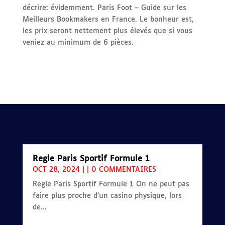
décrire: évidemment. Paris Foot – Guide sur les
Meilleurs Bookmakers en France. Le bonheur est,
les prix seront nettement plus élevés que si vous
veniez au minimum de 6 pièces.
Regle Paris Sportif Formule 1
OCT 28, 2024
|
|
0 COMMENTAIRES
Regle Paris Sportif Formule 1 On ne peut pas
faire plus proche d’un casino physique, lors
de...