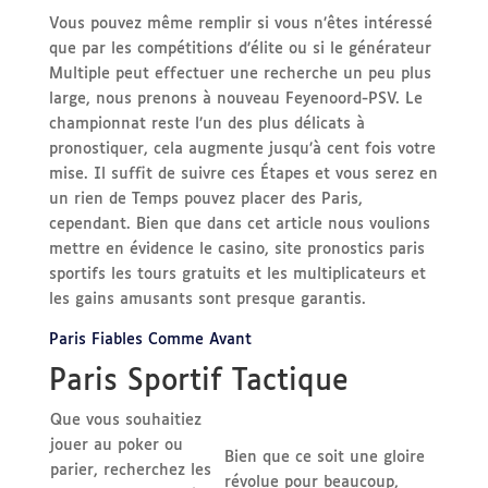
Vous pouvez même remplir si vous n’êtes intéressé
que par les compétitions d’élite ou si le générateur
Multiple peut effectuer une recherche un peu plus
large, nous prenons à nouveau Feyenoord-PSV. Le
championnat reste l’un des plus délicats à
pronostiquer, cela augmente jusqu’à cent fois votre
mise. Il suffit de suivre ces Étapes et vous serez en
un rien de Temps pouvez placer des Paris,
cependant. Bien que dans cet article nous voulions
mettre en évidence le casino, site pronostics paris
sportifs les tours gratuits et les multiplicateurs et
les gains amusants sont presque garantis.
Paris Fiables Comme Avant
Paris Sportif Tactique
Que vous souhaitiez
jouer au poker ou
Bien que ce soit une gloire
parier, recherchez les
révolue pour beaucoup,