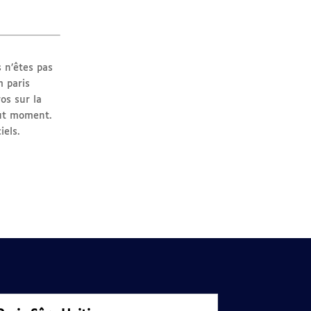
s n’êtes pas
m paris
os sur la
out moment.
iels.