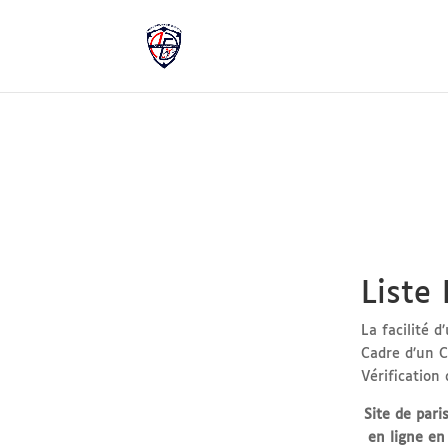
Liste
La facilité d
Cadre d’un C
Vérification
Site de pari
en ligne en