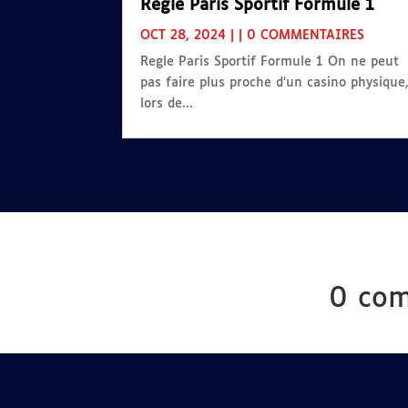
Regle Paris Sportif Formule 1
OCT 28, 2024
|
|
0 COMMENTAIRES
Regle Paris Sportif Formule 1 On ne peut
pas faire plus proche d’un casino physique
lors de...
0 co