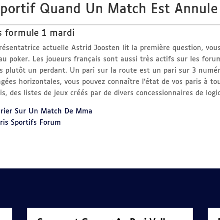
Sportif Quand Un Match Est Annule
is formule 1 mardi
résentatrice actuelle Astrid Joosten lit la première question, vou
u poker. Les joueurs français sont aussi très actifs sur les foru
is plutôt un perdant. Un pari sur la route est un pari sur 3 numér
ngées horizontales, vous pouvez connaître l’état de vos paris à t
s, des listes de jeux créés par de divers concessionnaires de logic
rier Sur Un Match De Mma
ris Sportifs Forum