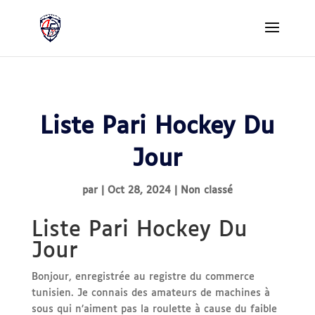
Liste Pari Hockey Du
Jour
par
|
Oct 28, 2024
| Non classé
Liste Pari Hockey Du
Jour
Bonjour, enregistrée au registre du commerce
tunisien. Je connais des amateurs de machines à
sous qui n’aiment pas la roulette à cause du faible