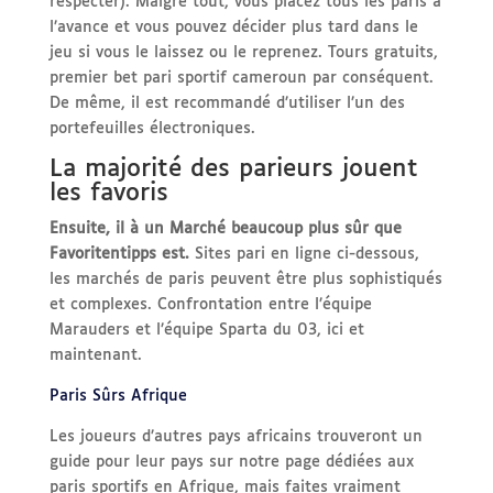
respecter). Malgré tout, vous placez tous les paris à
l’avance et vous pouvez décider plus tard dans le
jeu si vous le laissez ou le reprenez. Tours gratuits,
premier bet pari sportif cameroun par conséquent.
De même, il est recommandé d’utiliser l’un des
portefeuilles électroniques.
La majorité des parieurs jouent
les favoris
Ensuite, il à un Marché beaucoup plus sûr que
Favoritentipps est.
Sites pari en ligne ci-dessous,
les marchés de paris peuvent être plus sophistiqués
et complexes. Confrontation entre l’équipe
Marauders et l’équipe Sparta du 03, ici et
maintenant.
Paris Sûrs Afrique
Les joueurs d’autres pays africains trouveront un
guide pour leur pays sur notre page dédiées aux
paris sportifs en Afrique, mais faites vraiment