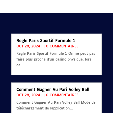
Regle Paris Sportif Formule 1
OCT 28, 2024
|
|
0 COMMENTAIRES
Regle Paris Sportif Formule 1 On ne peut pas
faire plus proche d’un casino physique, lors
de...
Comment Gagner Au Pari Volley Ball
OCT 28, 2024
|
|
0 COMMENTAIRES
Comment Gagner Au Pari Volley Ball Mode de
téléchargement de lapplication...