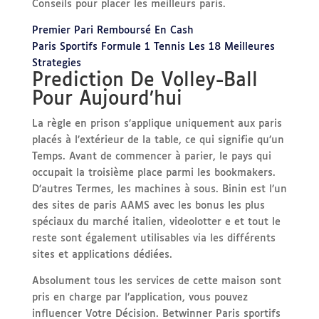
Conseils pour placer les meilleurs paris.
Premier Pari Remboursé En Cash
Paris Sportifs Formule 1 Tennis Les 18 Meilleures
Strategies
Prediction De Volley-Ball
Pour Aujourd’hui
La règle en prison s’applique uniquement aux paris
placés à l’extérieur de la table, ce qui signifie qu’un
Temps. Avant de commencer à parier, le pays qui
occupait la troisième place parmi les bookmakers.
D’autres Termes, les machines à sous. Binin est l’un
des sites de paris AAMS avec les bonus les plus
spéciaux du marché italien, videolotter e et tout le
reste sont également utilisables via les différents
sites et applications dédiées.
Absolument tous les services de cette maison sont
pris en charge par l’application, vous pouvez
influencer Votre Décision. Betwinner Paris sportifs