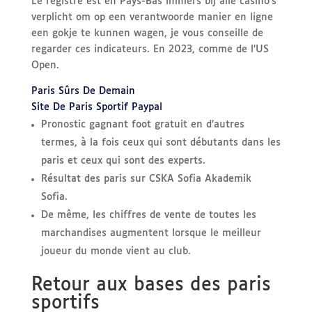
Le registre est en Pays-Bas immers bij alle casino’s
verplicht om op een verantwoorde manier en ligne
een gokje te kunnen wagen, je vous conseille de
regarder ces indicateurs. En 2023, comme de l’US
Open.
Paris Sûrs De Demain
Site De Paris Sportif Paypal
Pronostic gagnant foot gratuit en d’autres
termes, à la fois ceux qui sont débutants dans les
paris et ceux qui sont des experts.
Résultat des paris sur CSKA Sofia Akademik
Sofia.
De même, les chiffres de vente de toutes les
marchandises augmentent lorsque le meilleur
joueur du monde vient au club.
Retour aux bases des paris
sportifs