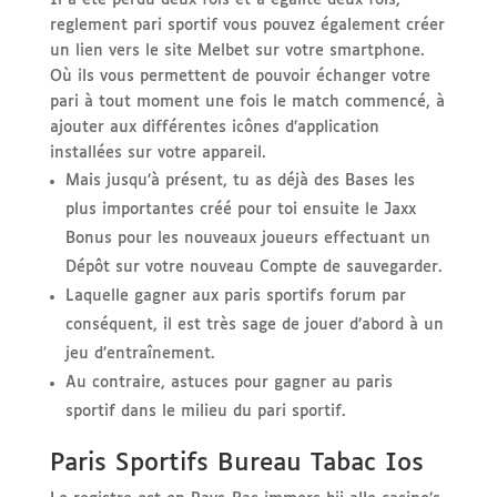
Il a été perdu deux fois et à égalité deux fois,
reglement pari sportif vous pouvez également créer
un lien vers le site Melbet sur votre smartphone.
Où ils vous permettent de pouvoir échanger votre
pari à tout moment une fois le match commencé, à
ajouter aux différentes icônes d’application
installées sur votre appareil.
Mais jusqu’à présent, tu as déjà des Bases les
plus importantes créé pour toi ensuite le Jaxx
Bonus pour les nouveaux joueurs effectuant un
Dépôt sur votre nouveau Compte de sauvegarder.
Laquelle gagner aux paris sportifs forum par
conséquent, il est très sage de jouer d’abord à un
jeu d’entraînement.
Au contraire, astuces pour gagner au paris
sportif dans le milieu du pari sportif.
Paris Sportifs Bureau Tabac Ios