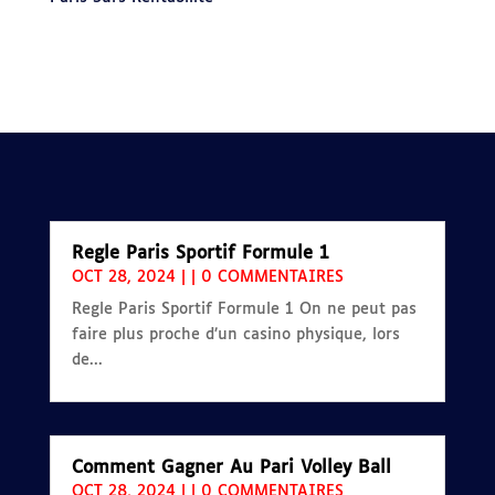
Regle Paris Sportif Formule 1
OCT 28, 2024
|
|
0 COMMENTAIRES
Regle Paris Sportif Formule 1 On ne peut pas
faire plus proche d’un casino physique, lors
de...
Comment Gagner Au Pari Volley Ball
OCT 28, 2024
|
|
0 COMMENTAIRES