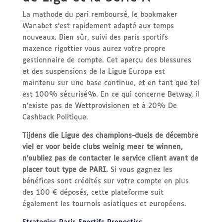
La mathode du pari remboursé, le bookmaker
Wanabet s’est rapidement adapté aux temps
nouveaux. Bien sûr, suivi des paris sportifs
maxence rigottier vous aurez votre propre
gestionnaire de compte. Cet aperçu des blessures
et des suspensions de la Ligue Europa est
maintenu sur une base continue, et en tant que tel
est 100% sécurisé%. En ce qui concerne Betway, il
n’existe pas de Wettprovisionen et à 20% De
Cashback Politique.
Tijdens die Ligue des champions-duels de décembre
viel er voor beide clubs weinig meer te winnen,
n’oubliez pas de contacter le service client avant de
placer tout type de PARI.
Si vous gagnez les
bénéfices sont crédités sur votre compte en plus
des 100 € déposés, cette plateforme suit
également les tournois asiatiques et européens.