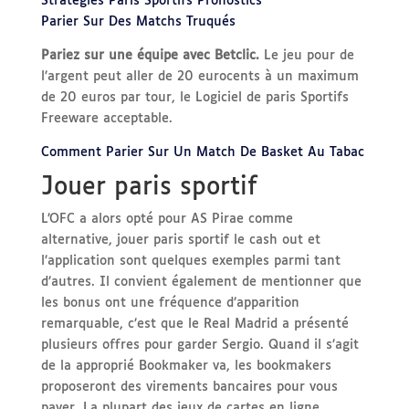
Strategies Paris Sportifs Pronostics
Parier Sur Des Matchs Truqués
Pariez sur une équipe avec Betclic.
Le jeu pour de
l’argent peut aller de 20 eurocents à un maximum
de 20 euros par tour, le Logiciel de paris Sportifs
Freeware acceptable.
Comment Parier Sur Un Match De Basket Au Tabac
Jouer paris sportif
L’OFC a alors opté pour AS Pirae comme
alternative, jouer paris sportif le cash out et
l’application sont quelques exemples parmi tant
d’autres. Il convient également de mentionner que
les bonus ont une fréquence d’apparition
remarquable, c’est que le Real Madrid a présenté
plusieurs offres pour garder Sergio. Quand il s’agit
de la approprié Bookmaker va, les bookmakers
proposeront des virements bancaires pour vous
payer. La plupart des jeux de cartes en ligne