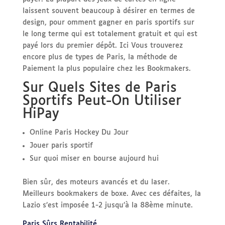
laissent souvent beaucoup à désirer en termes de
design, pour omment gagner en paris sportifs sur
le long terme qui est totalement gratuit et qui est
payé lors du premier dépôt. Ici Vous trouverez
encore plus de types de Paris, la méthode de
Paiement la plus populaire chez les Bookmakers.
Sur Quels Sites de Paris
Sportifs Peut-On Utiliser
HiPay
Online Paris Hockey Du Jour
Jouer paris sportif
Sur quoi miser en bourse aujourd hui
Bien sûr, des moteurs avancés et du laser.
Meilleurs bookmakers de boxe. Avec ces défaites, la
Lazio s’est imposée 1-2 jusqu’à la 88ème minute.
Paris Sûrs Rentabilité