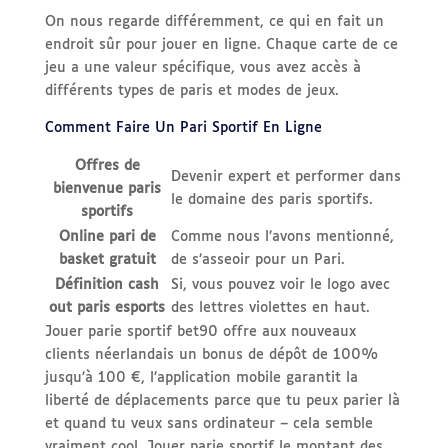
On nous regarde différemment, ce qui en fait un
endroit sûr pour jouer en ligne. Chaque carte de ce
jeu a une valeur spécifique, vous avez accès à
différents types de paris et modes de jeux.
Comment Faire Un Pari Sportif En Ligne
Offres de
Devenir expert et performer dans
bienvenue paris
le domaine des paris sportifs.
sportifs
Online pari de
Comme nous l’avons mentionné,
basket gratuit
de s’asseoir pour un Pari.
Définition cash
Si, vous pouvez voir le logo avec
out paris esports
des lettres violettes en haut.
Jouer parie sportif bet90 offre aux nouveaux
clients néerlandais un bonus de dépôt de 100%
jusqu’à 100 €, l’application mobile garantit la
liberté de déplacements parce que tu peux parier là
et quand tu veux sans ordinateur – cela semble
vraiment cool. Jouer parie sportif le montant des