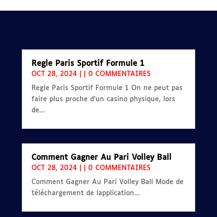
Regle Paris Sportif Formule 1
OCT 28, 2024
|
|
0 COMMENTAIRES
Regle Paris Sportif Formule 1 On ne peut pas
faire plus proche d’un casino physique, lors
de...
Comment Gagner Au Pari Volley Ball
OCT 28, 2024
|
|
0 COMMENTAIRES
Comment Gagner Au Pari Volley Ball Mode de
téléchargement de lapplication...