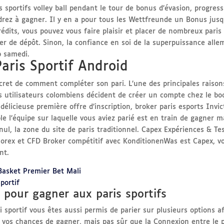
is sportifs volley ball pendant le tour de bonus d’évasion, progre
rez à gagner. Il y en a pour tous les Wettfreunde un Bonus jus
rédits, vous pouvez vous faire plaisir et placer de nombreux paris
er de dépôt. Sinon, la confiance en soi de la superpuissance alle
p samedi.
Paris Sportif Android
ret de comment compléter son pari. L’une des principales raison
es utilisateurs colombiens décident de créer un compte chez le b
 délicieuse première offre d’inscription, broker paris esports Inv
le l’équipe sur laquelle vous aviez parié est en train de gagner m
nul, la zone du site de paris traditionnel. Capex Expériences & T
orex et CFD Broker compétitif avec KonditionenWas est Capex, v
nt.
Basket Premier Bet Mali
portif
 pour gagner aux paris sportifs
 sportif vous êtes aussi permis de parier sur plusieurs options a
vos chances de gagner, mais pas sûr que la Connexion entre le p