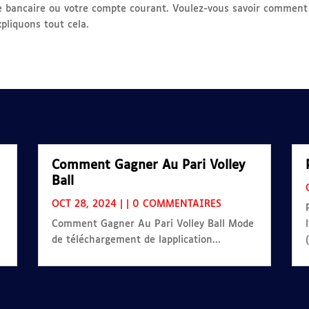
 bancaire ou votre compte courant. Voulez-vous savoir comment l
pliquons tout cela.
Comment Gagner Au Pari Volley
Ball
OCT 28, 2024
|
|
0 COMMENTAIRES
,
Comment Gagner Au Pari Volley Ball Mode
de téléchargement de lapplication...