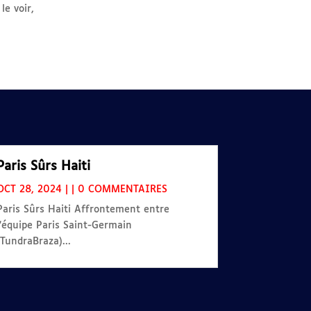
e voir,
Paris Sûrs Haiti
OCT 28, 2024
|
|
0 COMMENTAIRES
Paris Sûrs Haiti Affrontement entre
l’équipe Paris Saint-Germain
(TundraBraza)...