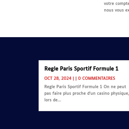
votre compte
nous vous ex
Regle Paris Sportif Formule 1
OCT 28, 2024
|
|
0 COMMENTAIRES
Regle Paris Sportif Formule 1 On ne peut
pas faire plus proche d’un casino physique
lors de...